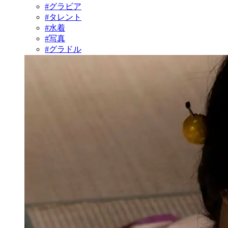
#グラビア
#タレント
#水着
#写真
#グラドル