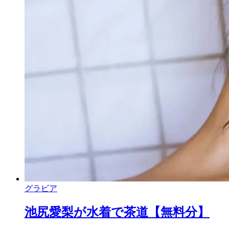
グラビア
池尻愛梨が水着で茶道【無料分】