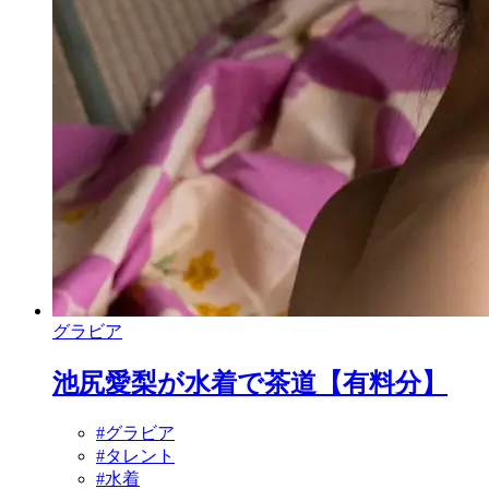
グラビア
池尻愛梨が水着で茶道【有料分】
#グラビア
#タレント
#水着