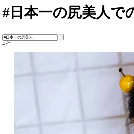
#日本一の尻美人で
4
件