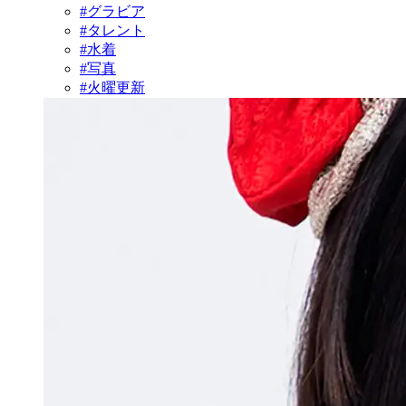
#グラビア
#タレント
#水着
#写真
#火曜更新