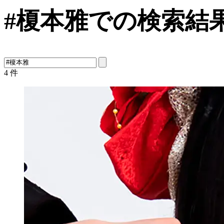
#榎本雅での検索結
4
件