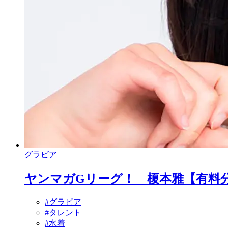
グラビア
ヤンマガGリーグ！ 榎本雅【有料
#グラビア
#タレント
#水着