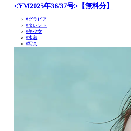
<YM2025年36/37号>【無料分】
#グラビア
#タレント
#美少女
#水着
#写真