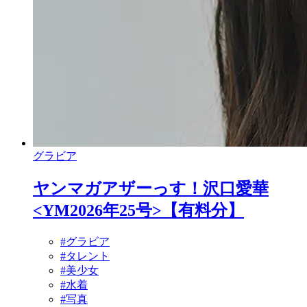
グラビア
ヤンマガアザーっす！沢口愛華
<YM2026年25号>【有料分】
#グラビア
#タレント
#美少女
#水着
#写真