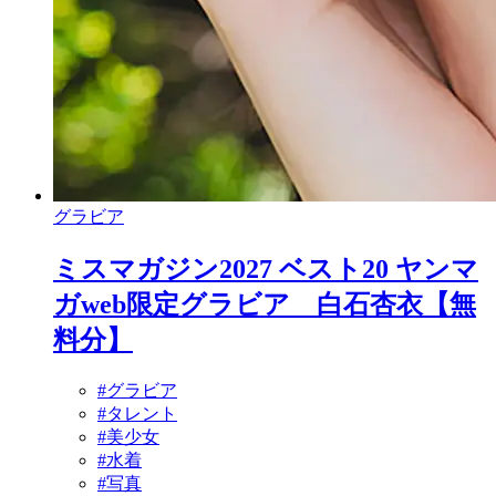
グラビア
ミスマガジン2027 ベスト20 ヤンマ
ガweb限定グラビア 白石杏衣【無
料分】
#グラビア
#タレント
#美少女
#水着
#写真