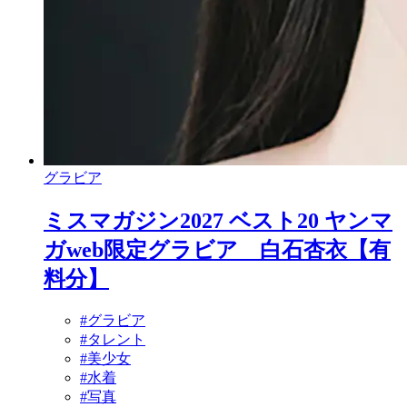
グラビア
ミスマガジン2027 ベスト20 ヤンマ
ガweb限定グラビア 白石杏衣【有
料分】
#グラビア
#タレント
#美少女
#水着
#写真