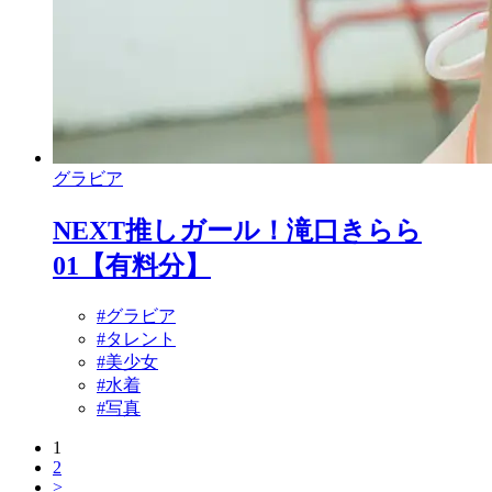
グラビア
NEXT推しガール！滝口きらら
01【有料分】
#グラビア
#タレント
#美少女
#水着
#写真
1
2
>