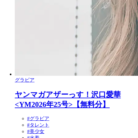
グラビア
ヤンマガアザーっす！沢口愛華
<YM2026年25号>【無料分】
#グラビア
#タレント
#美少女
#水着