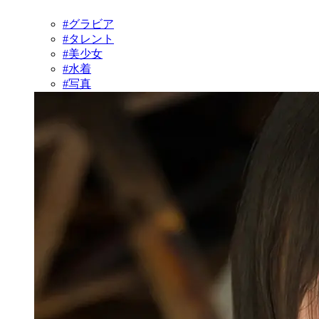
#グラビア
#タレント
#美少女
#水着
#写真