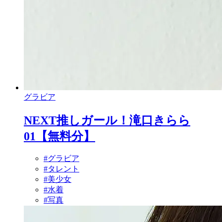
グラビア
NEXT推しガール！滝口きらら
01【無料分】
#グラビア
#タレント
#美少女
#水着
#写真