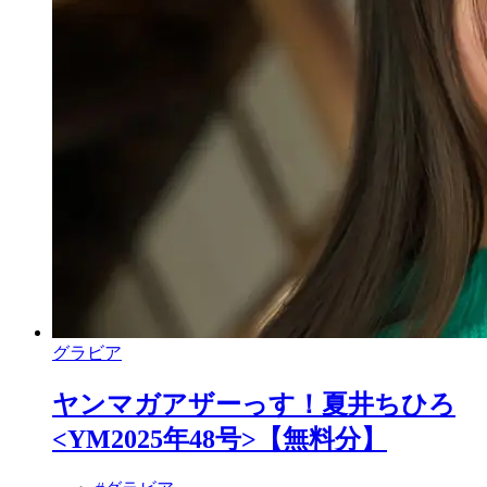
グラビア
ヤンマガアザーっす！夏井ちひろ
<YM2025年48号>【無料分】