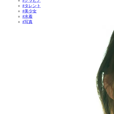
#グラビア
#タレント
#美少女
#水着
#写真