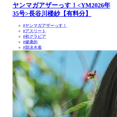
ヤンマガアザーっす！<YM2026年
35号>長谷川楼紗【有料分】
#ヤンマガアザーっす！
#アスリート
#初グラビア
#健康的
#競泳水着