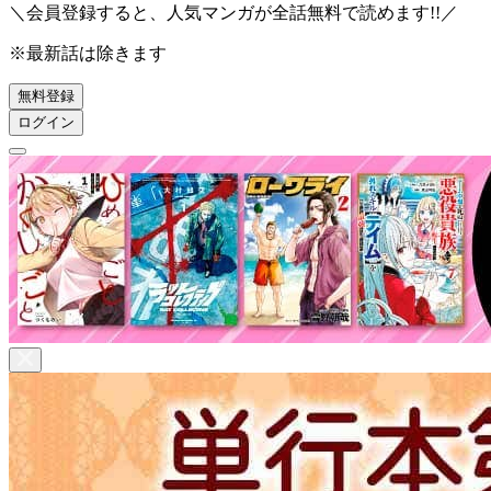
＼会員登録すると、人気マンガが
全話無料
で読めます!!／
※最新話は除きます
無料登録
ログイン