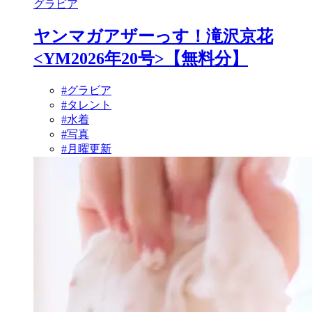
グラビア
ヤンマガアザーっす！滝沢京花
<YM2026年20号>【無料分】
#グラビア
#タレント
#水着
#写真
#月曜更新