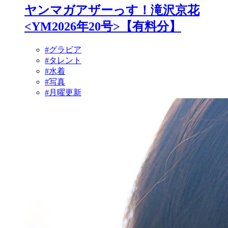
ヤンマガアザーっす！滝沢京花
<YM2026年20号>【有料分】
#グラビア
#タレント
#水着
#写真
#月曜更新