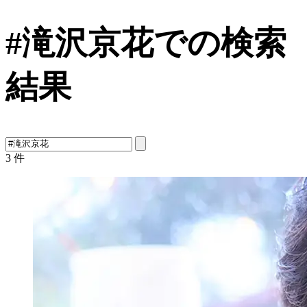
#滝沢京花での検索
結果
3
件