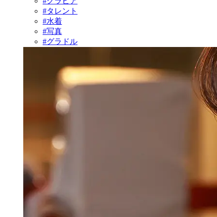
#グラビア
#タレント
#水着
#写真
#グラドル