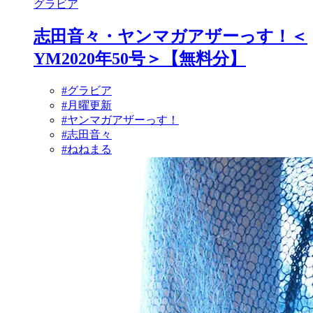
グラビア
志田音々・ヤンマガアザーっす！＜
YM2020年50号＞【無料分】
#グラビア
#月曜更新
#ヤンマガアザーっす！
#志田音々
#ねねまる