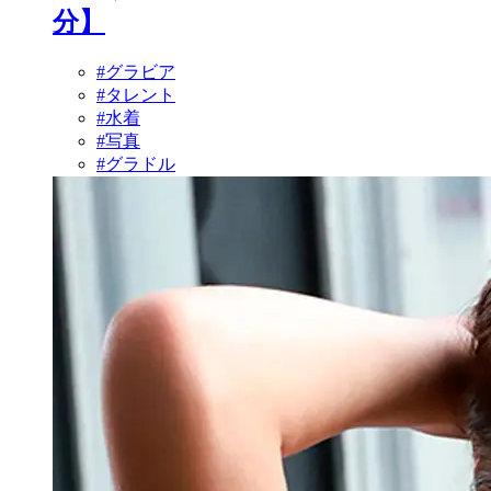
分】
#グラビア
#タレント
#水着
#写真
#グラドル