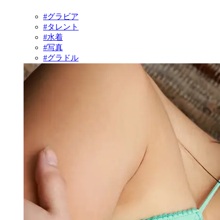
#グラビア
#タレント
#水着
#写真
#グラドル