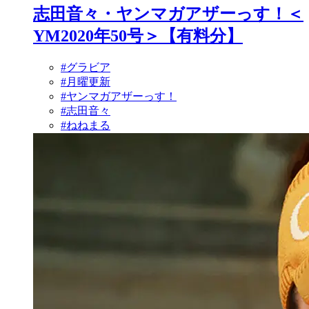
志田音々・ヤンマガアザーっす！＜
YM2020年50号＞【有料分】
#グラビア
#月曜更新
#ヤンマガアザーっす！
#志田音々
#ねねまる