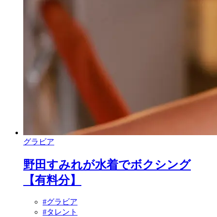
グラビア
野田すみれが水着でボクシング
【有料分】
#グラビア
#タレント