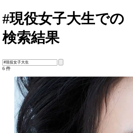
#現役女子大生での
検索結果
6
件