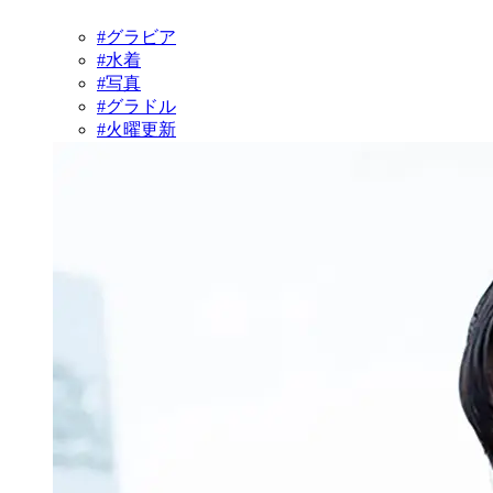
#グラビア
#水着
#写真
#グラドル
#火曜更新