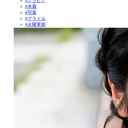
#グラビア
#水着
#写真
#グラドル
#火曜更新