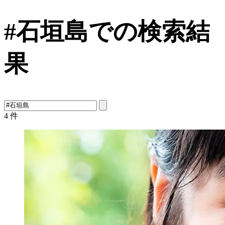
#石垣島での検索結
果
4
件