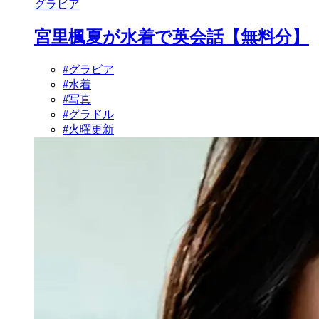
グラビア
宮里楓夏が水着で英会話【無料分】
#グラビア
#水着
#写真
#グラドル
#火曜更新