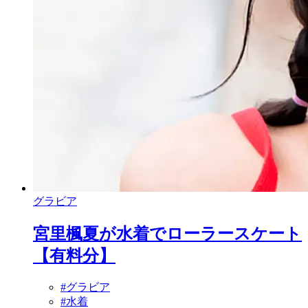
グラビア
宮里楓夏が水着でローラースケート
【有料分】
#グラビア
#水着