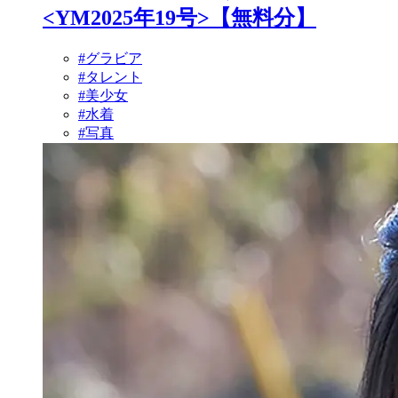
<YM2025年19号>【無料分】
#グラビア
#タレント
#美少女
#水着
#写真