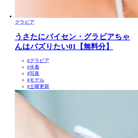
グラビア
うさたにパイセン・グラビアちゃ
んはバズりたい01【無料分】
#グラビア
#水着
#写真
#モデル
#土曜更新