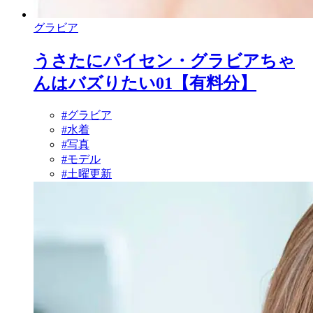
グラビア
うさたにパイセン・グラビアちゃ
んはバズりたい01【有料分】
#グラビア
#水着
#写真
#モデル
#土曜更新