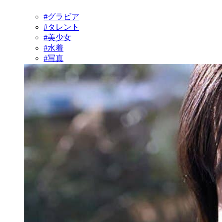
#グラビア
#タレント
#美少女
#水着
#写真