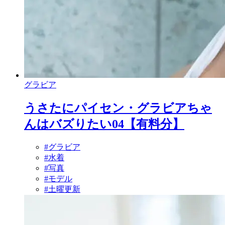
グラビア
うさたにパイセン・グラビアちゃ
んはバズりたい04【有料分】
#グラビア
#水着
#写真
#モデル
#土曜更新