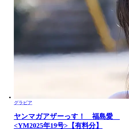
グラビア
ヤンマガアザーっす！ 福島愛
<YM2025年19号>【有料分】