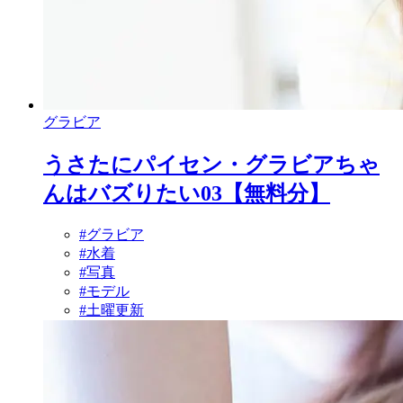
グラビア
うさたにパイセン・グラビアちゃ
んはバズりたい03【無料分】
#グラビア
#水着
#写真
#モデル
#土曜更新