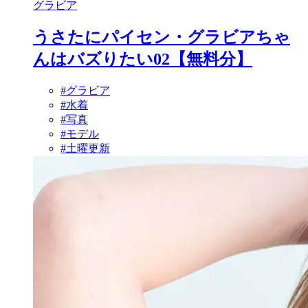
グラビア
うさたにパイセン・グラビアちゃ
んはバズりたい02【無料分】
#グラビア
#水着
#写真
#モデル
#土曜更新