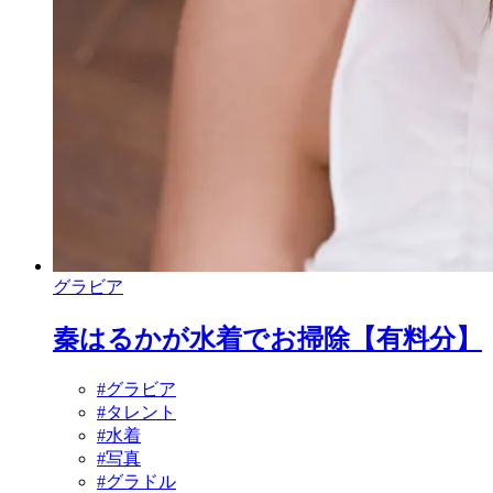
グラビア
秦はるかが水着でお掃除【有料分】
#グラビア
#タレント
#水着
#写真
#グラドル