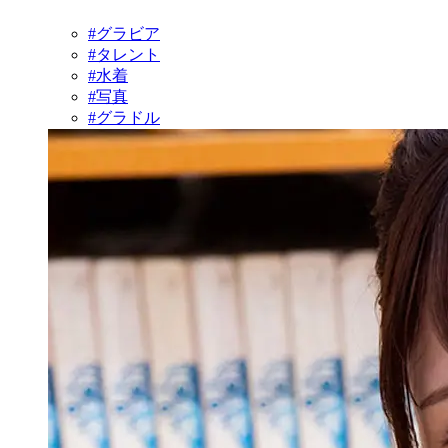
#グラビア
#タレント
#水着
#写真
#グラドル