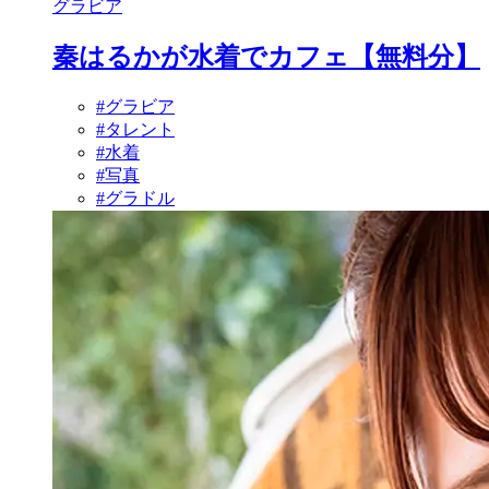
グラビア
秦はるかが水着でカフェ【無料分】
#グラビア
#タレント
#水着
#写真
#グラドル