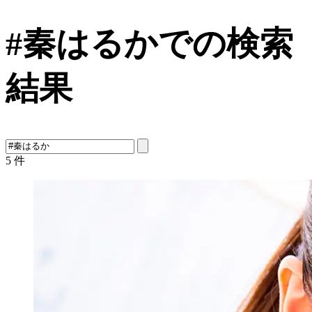
#秦はるかでの検索
結果
5
件