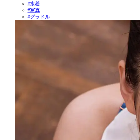
#水着
#写真
#グラドル