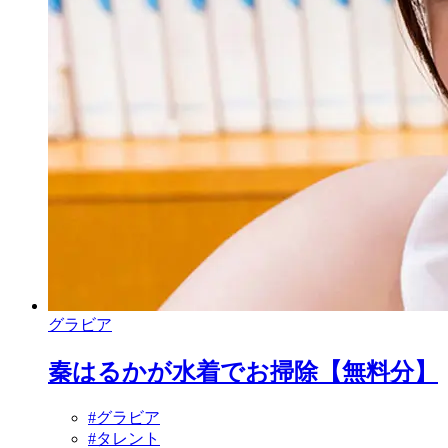
グラビア
秦はるかが水着でお掃除【無料分】
#グラビア
#タレント