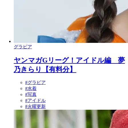
グラビア
ヤンマガGリーグ！アイドル編 夢
乃きらり【有料分】
#グラビア
#水着
#写真
#アイドル
#火曜更新