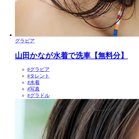
グラビア
山田かなが水着で洗車【無料分】
#グラビア
#タレント
#水着
#写真
#グラドル