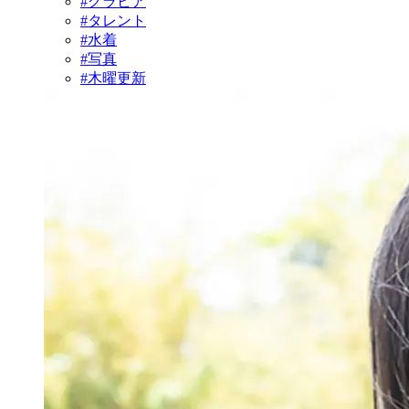
#グラビア
#タレント
#水着
#写真
#木曜更新