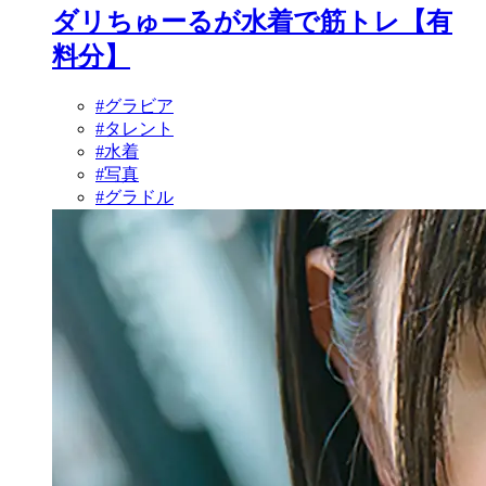
ダリちゅーるが水着で筋トレ【有
料分】
#グラビア
#タレント
#水着
#写真
#グラドル