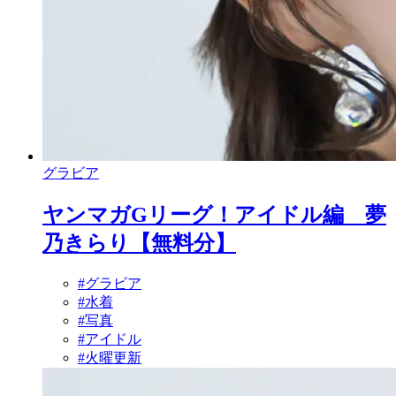
グラビア
ヤンマガGリーグ！アイドル編 夢
乃きらり【無料分】
#グラビア
#水着
#写真
#アイドル
#火曜更新