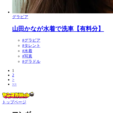
グラビア
山田かなが水着で洗車【有料分】
#グラビア
#タレント
#水着
#写真
#グラドル
1
2
>
>>
トップページ