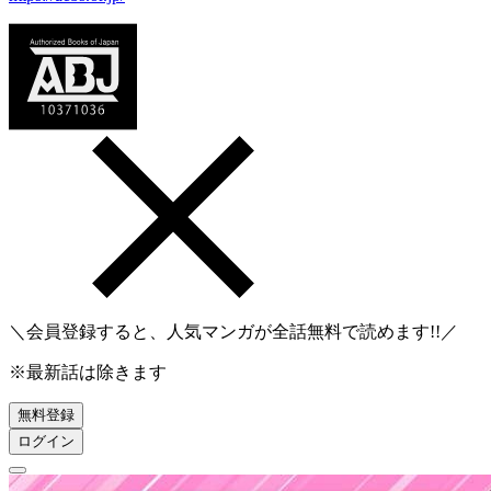
＼会員登録すると、人気マンガが
全話無料
で読めます!!／
※最新話は除きます
無料登録
ログイン