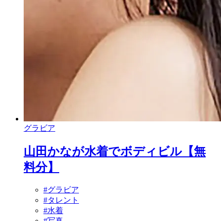
グラビア
山田かなが水着でボディビル【無
料分】
#グラビア
#タレント
#水着
#写真