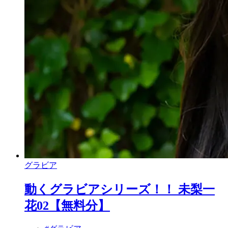
グラビア
動くグラビアシリーズ！！ 未梨一
花02【無料分】