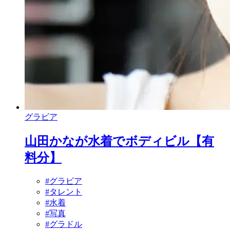
グラビア
山田かなが水着でボディビル【有
料分】
#グラビア
#タレント
#水着
#写真
#グラドル