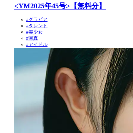
<YM2025年45号>【無料分】
#グラビア
#タレント
#美少女
#写真
#アイドル