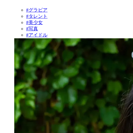
#グラビア
#タレント
#美少女
#写真
#アイドル