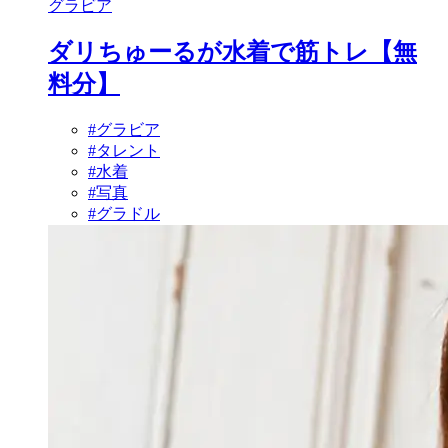
グラビア
ダリちゅーるが水着で筋トレ【無
料分】
#グラビア
#タレント
#水着
#写真
#グラドル