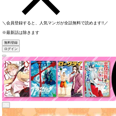
＼会員登録すると、人気マンガが
全話無料
で読めます!!／
※最新話は除きます
無料登録
ログイン