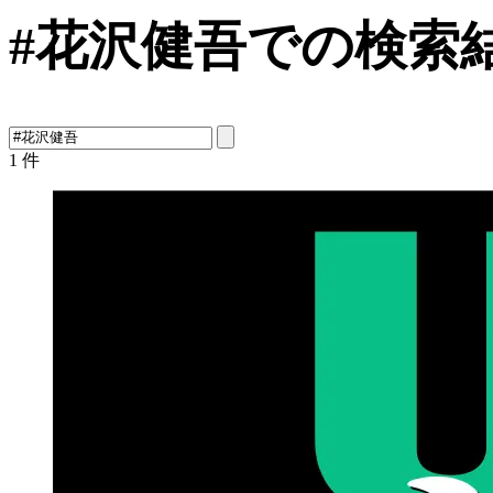
#花沢健吾での検索
1
件