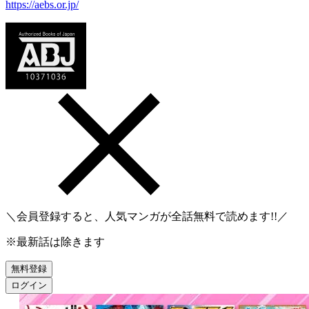
https://aebs.or.jp/
＼会員登録すると、人気マンガが
全話無料
で読めます!!／
※最新話は除きます
無料登録
ログイン