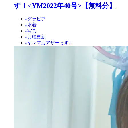
す！<YM2022年40号>【無料分】
#グラビア
#水着
#写真
#月曜更新
#ヤンマガアザーっす！