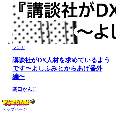
マンガ
講談社がDX人材を求めているよう
です〜よしふみとからあげ番外
編〜
関口かんこ
トップページ