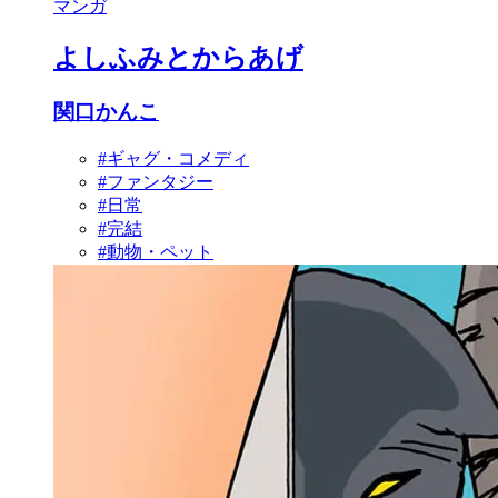
マンガ
よしふみとからあげ
関口かんこ
#ギャグ・コメディ
#ファンタジー
#日常
#完結
#動物・ペット