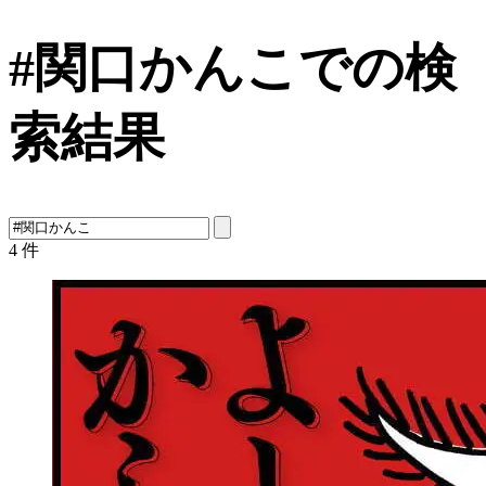
#関口かんこでの検
索結果
4
件