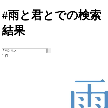
#雨と君とでの検索
結果
1
件