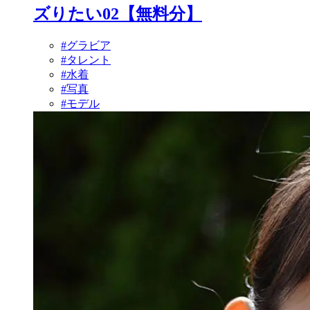
ズりたい02【無料分】
#グラビア
#タレント
#水着
#写真
#モデル