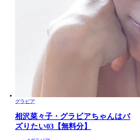
グラビア
相沢菜々子・グラビアちゃんはバ
ズりたい03【無料分】