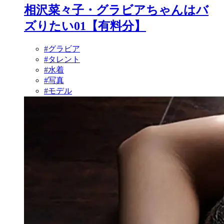
相沢菜々子・グラビアちゃんはバ
ズりたい01【有料分】
#グラビア
#タレント
#水着
#写真
#モデル