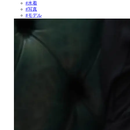
#水着
#写真
#モデル