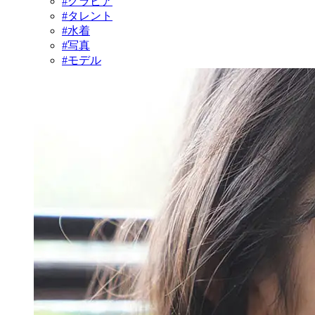
#グラビア
#タレント
#水着
#写真
#モデル