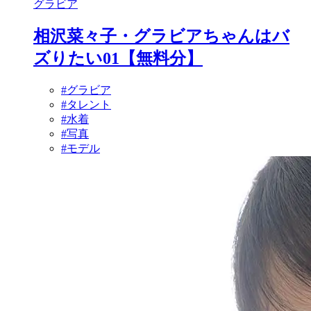
グラビア
相沢菜々子・グラビアちゃんはバ
ズりたい01【無料分】
#グラビア
#タレント
#水着
#写真
#モデル