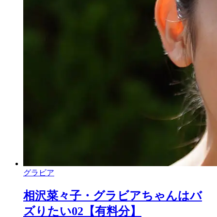
グラビア
相沢菜々子・グラビアちゃんはバ
ズりたい02【有料分】