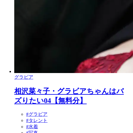
グラビア
相沢菜々子・グラビアちゃんはバ
ズりたい04【無料分】
#グラビア
#タレント
#水着
#写真