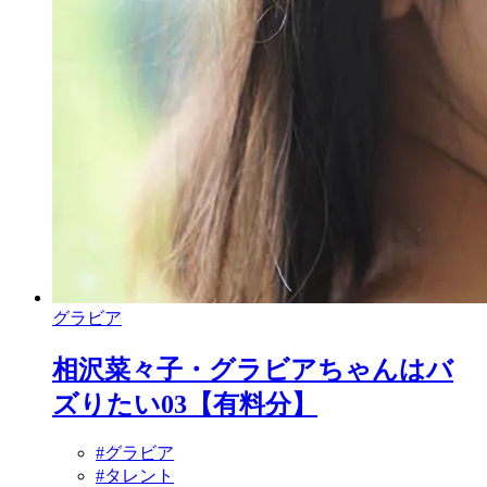
グラビア
相沢菜々子・グラビアちゃんはバ
ズりたい03【有料分】
#グラビア
#タレント