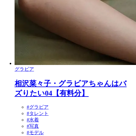
グラビア
相沢菜々子・グラビアちゃんはバ
ズりたい04【有料分】
#グラビア
#タレント
#水着
#写真
#モデル