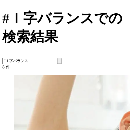
#Ｉ字バランスでの
検索結果
8
件