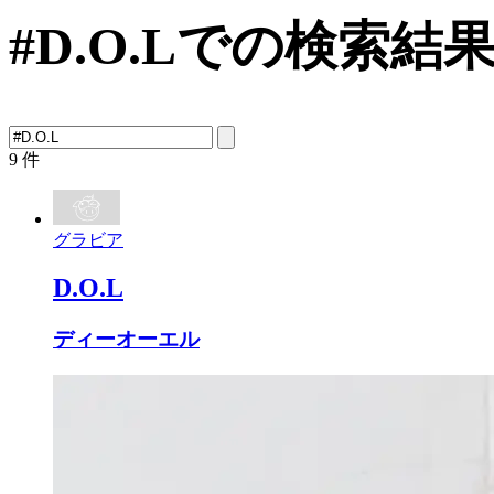
#D.O.Lでの検索結
9
件
グラビア
D.O.L
ディーオーエル