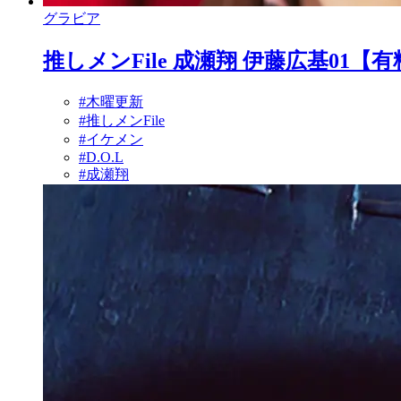
グラビア
推しメンFile 成瀬翔 伊藤広基01【
#木曜更新
#推しメンFile
#イケメン
#D.O.L
#成瀬翔