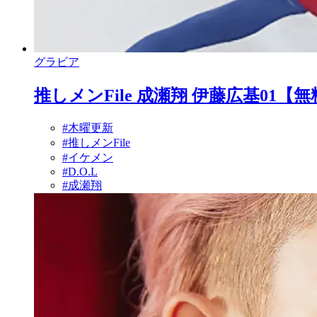
グラビア
推しメンFile 成瀬翔 伊藤広基01【
#木曜更新
#推しメンFile
#イケメン
#D.O.L
#成瀬翔