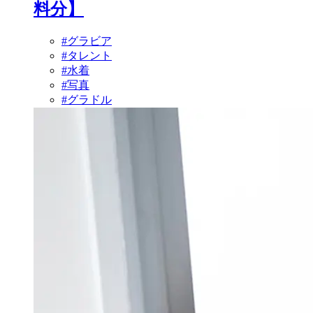
料分】
#グラビア
#タレント
#水着
#写真
#グラドル