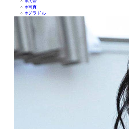
#水着
#写真
#グラドル