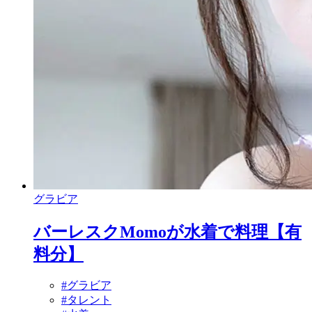
グラビア
バーレスクMomoが水着で料理【有
料分】
#グラビア
#タレント