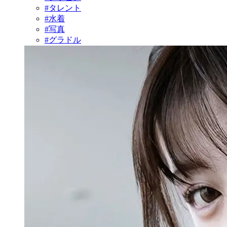
#タレント
#水着
#写真
#グラドル