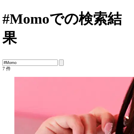
#Momoでの検索結
果
7
件