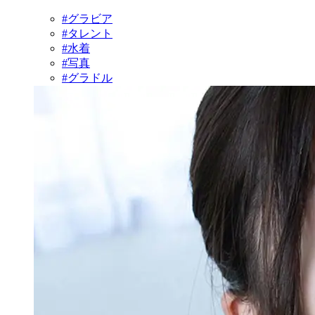
#グラビア
#タレント
#水着
#写真
#グラドル