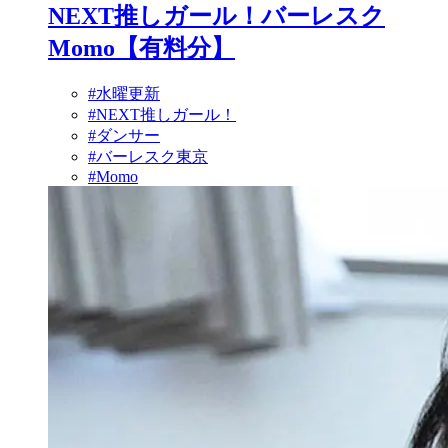
NEXT推しガール！バーレスク
Momo【有料分】
#水曜更新
#NEXT推しガール！
#ダンサー
#バーレスク東京
#Momo