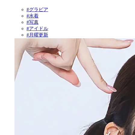
#グラビア
#水着
#写真
#アイドル
#月曜更新