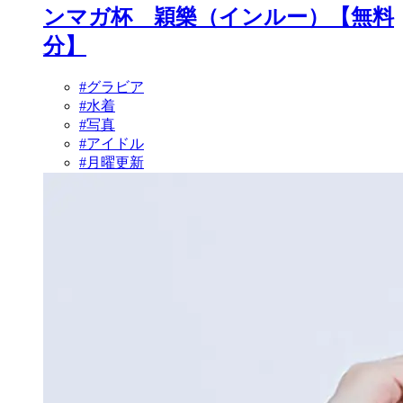
ンマガ杯 穎樂（インルー）【無料
分】
#グラビア
#水着
#写真
#アイドル
#月曜更新