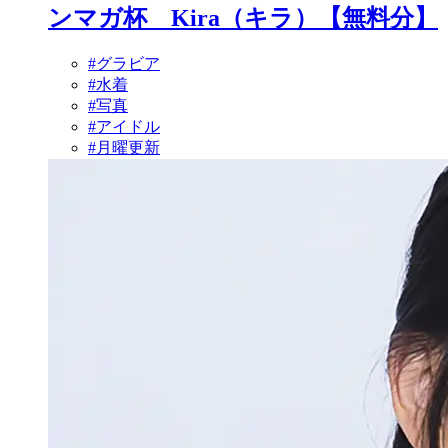
ンマガ杯 Kira（キラ）【無料分】
#グラビア
#水着
#写真
#アイドル
#月曜更新