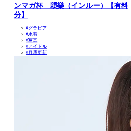
ンマガ杯 穎樂（インルー）【有料
分】
#グラビア
#水着
#写真
#アイドル
#月曜更新