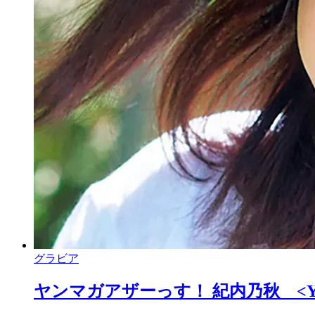
グラビア
ヤンマガアザーっす！ 紀内乃秋 <YM2