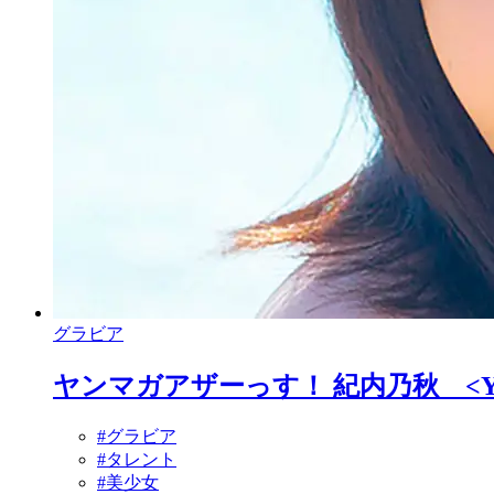
グラビア
ヤンマガアザーっす！ 紀内乃秋 <YM2
#グラビア
#タレント
#美少女