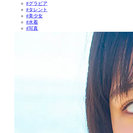
#グラビア
#タレント
#美少女
#水着
#写真