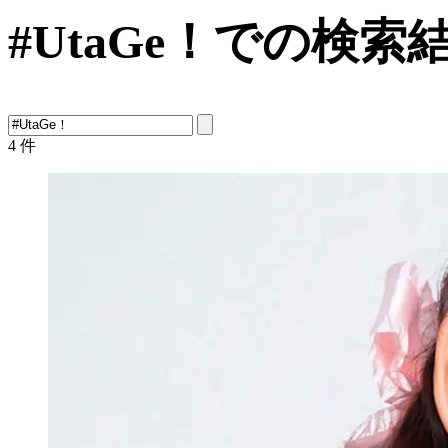
#UtaGe！での検索
4
件