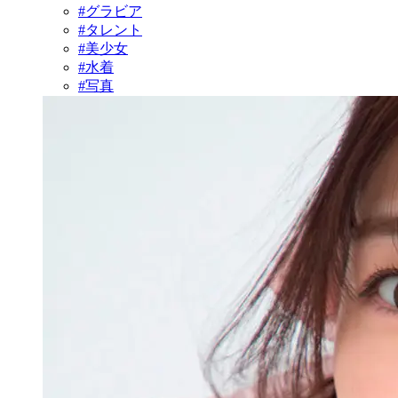
#グラビア
#タレント
#美少女
#水着
#写真