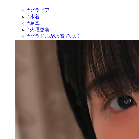
#グラビア
#水着
#写真
#火曜更新
#グラドルが水着で◯◯