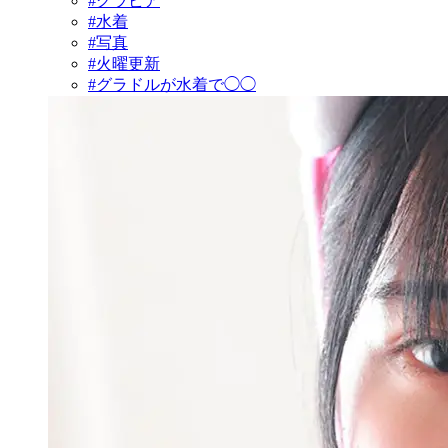
#グラビア
#水着
#写真
#火曜更新
#グラドルが水着で◯◯