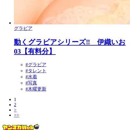
グラビア
動くグラビアシリーズ‼ 伊織いお
03【有料分】
#グラビア
#タレント
#水着
#写真
#木曜更新
1
2
>
>>