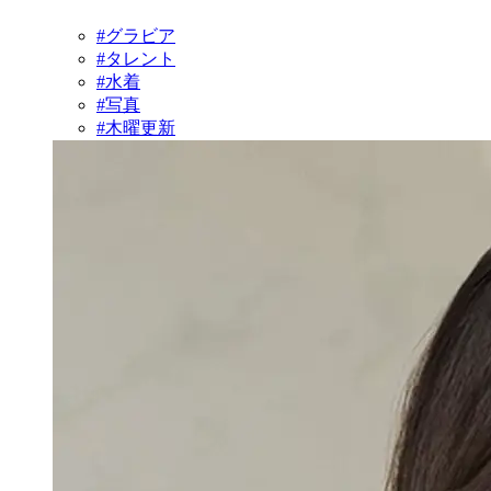
#グラビア
#タレント
#水着
#写真
#木曜更新