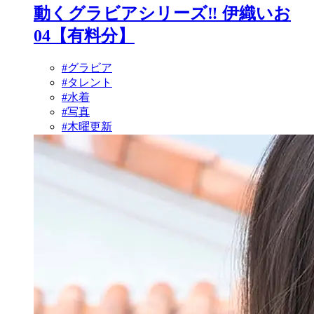
動くグラビアシリーズ‼ 伊織いお
04【有料分】
#グラビア
#タレント
#水着
#写真
#木曜更新