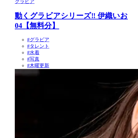
グラビア
動くグラビアシリーズ‼ 伊織いお
04【無料分】
#グラビア
#タレント
#水着
#写真
#木曜更新