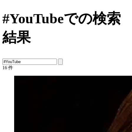
#YouTubeでの検索
結果
16
件