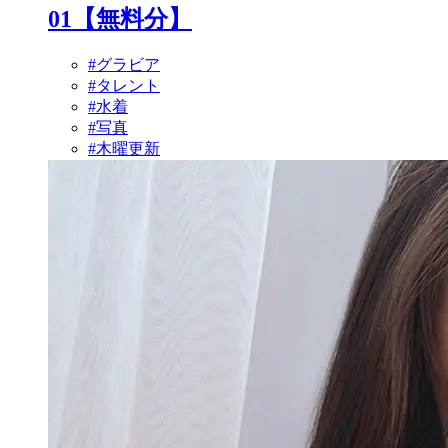
01【無料分】
#グラビア
#タレント
#水着
#写真
#木曜更新