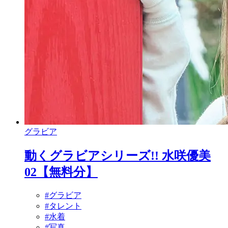
グラビア
動くグラビアシリーズ!! 水咲優美
02【無料分】
#グラビア
#タレント
#水着
#写真