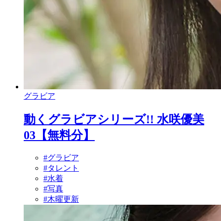
グラビア
動くグラビアシリーズ!! 水咲優美
03【無料分】
#グラビア
#タレント
#水着
#写真
#木曜更新