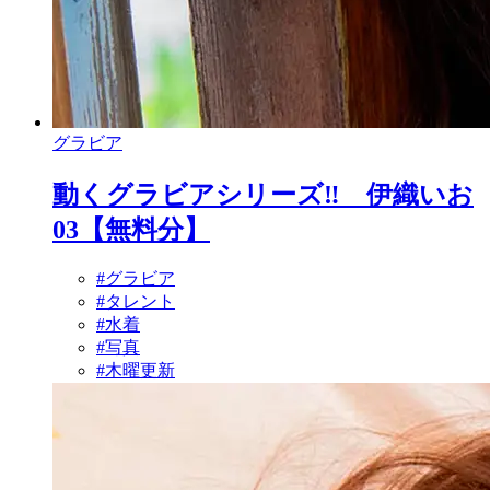
グラビア
動くグラビアシリーズ‼ 伊織いお
03【無料分】
#グラビア
#タレント
#水着
#写真
#木曜更新