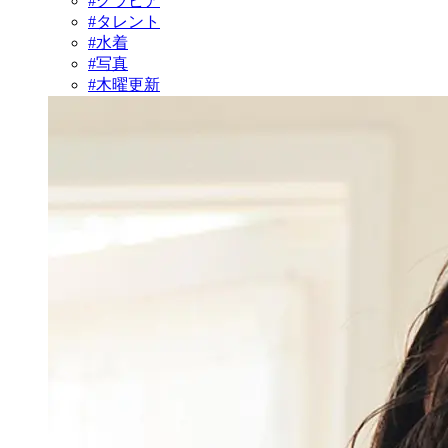
#グラビア
#タレント
#水着
#写真
#木曜更新