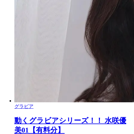
グラビア
動くグラビアシリーズ！！ 水咲優
美01【有料分】