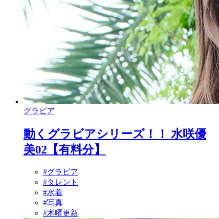
グラビア
動くグラビアシリーズ！！ 水咲優
美02【有料分】
#グラビア
#タレント
#水着
#写真
#木曜更新