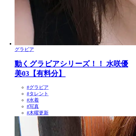
グラビア
動くグラビアシリーズ！！ 水咲優
美03【有料分】
#グラビア
#タレント
#水着
#写真
#木曜更新