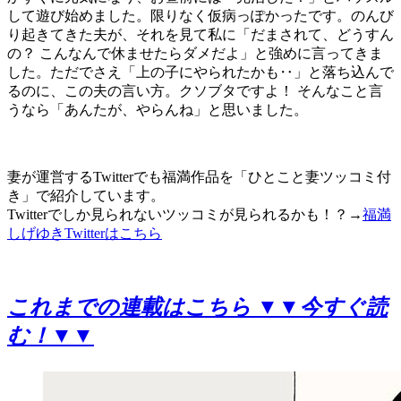
して遊び始めました。限りなく仮病っぽかったです。のんび
り起きてきた夫が、それを見て私に「だまされて、どうすん
の？ こんなんで休ませたらダメだよ」と強めに言ってきま
した。ただでさえ「上の子にやられたかも‥」と落ち込んで
るのに、この夫の言い方。クソブタですよ！ そんなこと言
うなら「あんたが、やらんね」と思いました。
妻が運営するTwitterでも福満作品を「ひとこと妻ツッコミ付
き」で紹介しています。
Twitterでしか見られないツッコミが見られるかも！？→
福満
しげゆきTwitterはこちら
これまでの連載はこちら ▼▼今すぐ読
む！▼▼