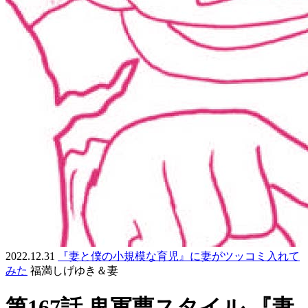
2022.12.31
『妻と僕の小規模な育児』に妻がツッコミ入れて
みた
福満しげゆき＆妻
第167話 鬼軍曹スタイル 『妻