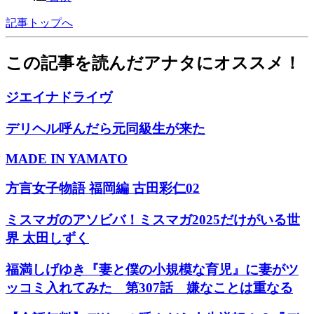
記事トップへ
この記事を読んだアナタにオススメ！
ジエイナドライヴ
デリヘル呼んだら元同級生が来た
MADE IN YAMATO
方言女子物語 福岡編 古田彩仁02
ミスマガのアソビバ！ミスマガ2025だけがいる世
界 太田しずく
福満しげゆき『妻と僕の小規模な育児』に妻がツ
ッコミ入れてみた 第307話 嫌なことは重なる