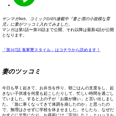
ヤンマガWeb、コミックDAYS連載中『妻と僕の小規模な育
児』に妻がツッコミ入れてみました。
マンガは第1話〜第10話まで公開、それ以降は最新4話が公開
となります。
「第167話 鬼軍曹スタイル」はコチラから読めます！
妻のツッコミ
今日も早く起きて、お弁当を作り、朝ごはんの支度をし、起
きない子供達を何度も起こしたりして、忙しい時間を過ごし
ていました。すると上の子が「お腹が痛い」と言い出しまし
た。「急に寒くなってきて体調を崩したのか」と思ったの
で、無理はさせずに学校を休ませました。そしたら、なぜだ
かすぐに元気になり、お昼前には「完治した！」とハッスル