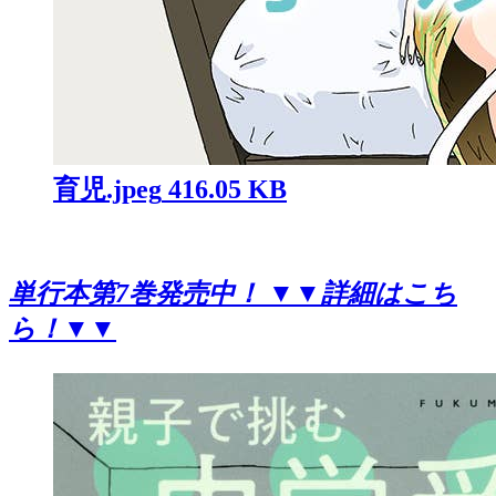
育児.jpeg
416.05 KB
単行本第7巻発売中！ ▼▼詳細はこち
ら！▼▼