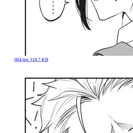
004.jpg
318.7 KB