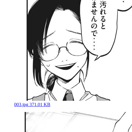
003.jpg
371.01 KB