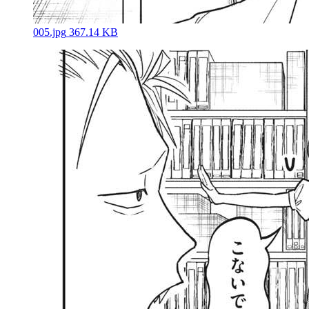
005.jpg
367.14 KB