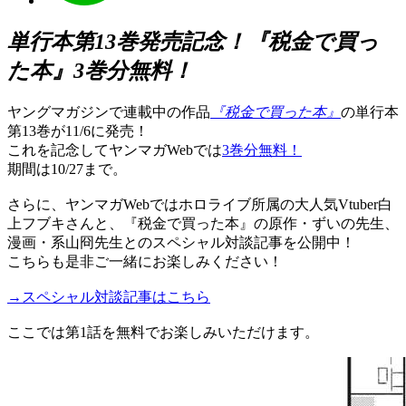
単行本第13巻発売記念！『税金で買っ
た本』3巻分無料！
ヤングマガジンで連載中の作品
『税金で買った本』
の単行本
第13巻が11/6に発売！
これを記念してヤンマガWebでは
3巻分無料！
期間は10/27まで。
さらに、ヤンマガWebではホロライブ所属の大人気Vtuber白
上フブキさんと、『税金で買った本』の原作・ずいの先生、
漫画・系山冏先生とのスペシャル対談記事を公開中！
こちらも是非ご一緒にお楽しみください！
→スペシャル対談記事はこちら
ここでは第1話を無料でお楽しみいただけます。