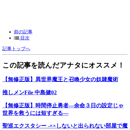
前の記事
目次
記事トップへ
この記事を読んだアナタにオススメ！
【無修正版】異世界魔王と召喚少女の奴隷魔術
推しメンFile 中島健02
【無修正版】時間停止勇者―余命３日の設定じゃ
世界を救うには短すぎる―
聖巡エクスタシー -××しないと出られない部屋で魔