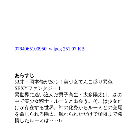
9784065100950_w.jpeg
251.07 KB
あらすじ
鬼才・岡本倫が放つ！美少女てんこ盛り異色
SEXYファンタジー!!
異世界に迷い込んだ男子高生・太多陽太は、森の
中で美少女騎士・ルーミと出会う。そこは少女だ
けが存在する世界。神の化身からルーミとの交尾
を命じられる陽太。触れられただけで極限まで発
情したルーミは‥‥!?