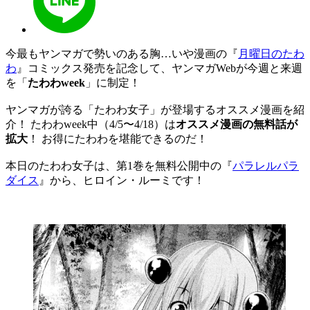
今最もヤンマガで勢いのある胸…いや漫画の『
月曜日のたわ
わ
』コミックス発売を記念して、ヤンマガWebが今週と来週
を「
たわわweek
」に制定！
ヤンマガが誇る「たわわ女子」が登場するオススメ漫画を紹
介！ たわわweek中（4/5〜4/18）は
オススメ漫画の無料話が
拡大
！ お得にたわわを堪能できるのだ！
本日のたわわ女子は、第1巻を無料公開中の『
パラレルパラ
ダイス
』から、ヒロイン・ルーミです！