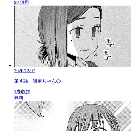
90
無料
2020/12/07
第４話 後輩ちゃん②
1巻収録
無料