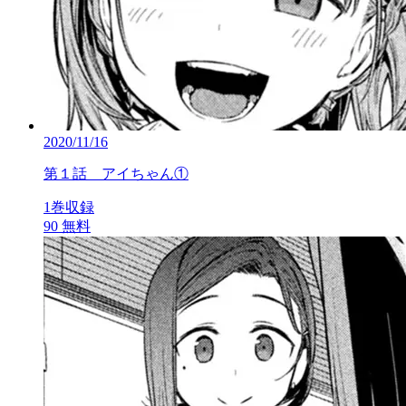
2020/11/16
第１話 アイちゃん①
1巻収録
90
無料