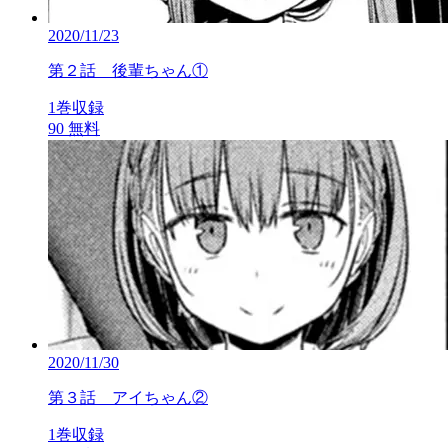
2020/11/23
第２話 後輩ちゃん①
1巻収録
90
無料
2020/11/30
第３話 アイちゃん②
1巻収録