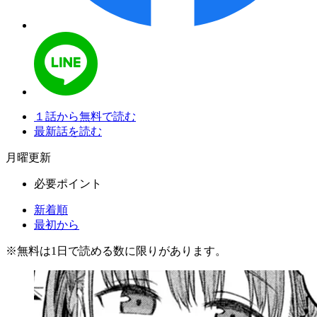
１話から無料で読む
最新話を読む
月曜更新
必要ポイント
新着順
最初から
※
無料
は1日で読める数に限りがあります。