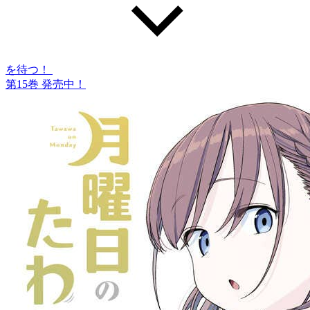
を待つ！
第
15
巻 発売中！