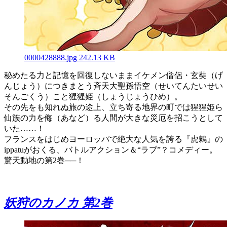
0000428888.jpg
242.13 KB
秘めたる力と記憶を回復しないままイケメン僧侶・玄奘（げ
んじょう）につきまとう斉天大聖孫悟空（せいてんたいせい
そんごくう）こと猩猩姫（しょうじょうひめ）。
その先をも知れぬ旅の途上、立ち寄る地界の町では猩猩姫ら
仙族の力を侮（あなど）る人間が大きな災厄を招こうとして
いた……！
フランスをはじめヨーロッパで絶大な人気を誇る『虎鶫』の
ippatuがおくる、バトルアクション＆“ラブ”？コメディー。
驚天動地の第2巻──！
妖狩のカノカ 第2巻