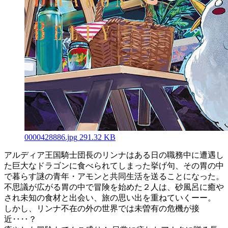
0000428886.jpg
291.32 KB
アルディア王国騎士団長のリンナはある日の職務中に遭遇し
た巨大なドラゴンに食べられてしまった挙げ句、その胃の中
で暮らす謎の青年・アモンと共同生活を送ることになった。
不思議が広がる胃の中で冒険を始めた２人は、砂風呂に癒や
され未知の食材と出会い、旅の思い出を重ねていくーー。
しかし、リンナ不在の外の世界では未曽有の危機が接
近‥‥？