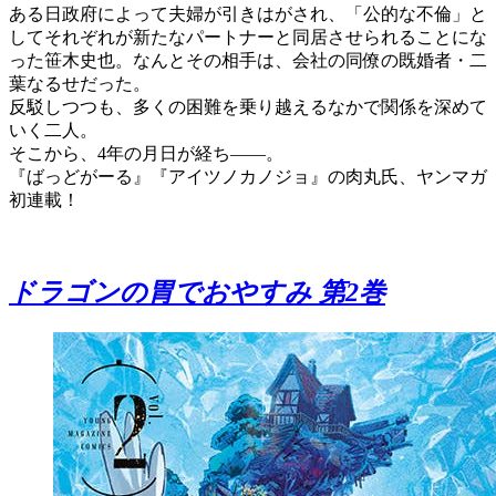
ある日政府によって夫婦が引きはがされ、「公的な不倫」と
してそれぞれが新たなパートナーと同居させられることにな
った笹木史也。なんとその相手は、会社の同僚の既婚者・二
葉なるせだった。
反駁しつつも、多くの困難を乗り越えるなかで関係を深めて
いく二人。
そこから、4年の月日が経ち――。
『ばっどがーる』『アイツノカノジョ』の肉丸氏、ヤンマガ
初連載！
ドラゴンの胃でおやすみ 第2巻