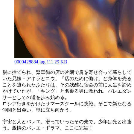
0000428884.jpg
111.29 KB
親に捨てられ、繁華街の店の片隅で肩を寄せ合って暮らして
いた兄妹・アキラとコウ。「店のために働け」と身体を売る
ことを迫られたふたりは、その残酷な宿命の前に人生を諦め
かけていたが、「キング」と名乗る男に救われ、バレエダン
サーとしての道を歩み始める。
ロシア行きをかけたサマースクールに挑戦。そこで新たなる
仲間と出会い、壁に立ち向かう。
宇宙と人とバレエ。潜っていったその先で、少年は光と出逢
う。激情のバレエ・ドラマ、ここに完結！