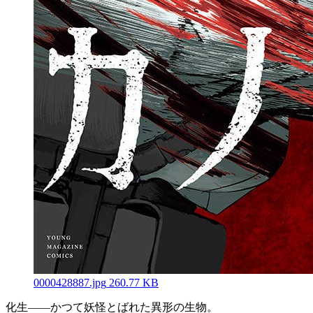
0000428887.jpg
260.77 KB
化生――かつて妖怪とばれた異形の生物。