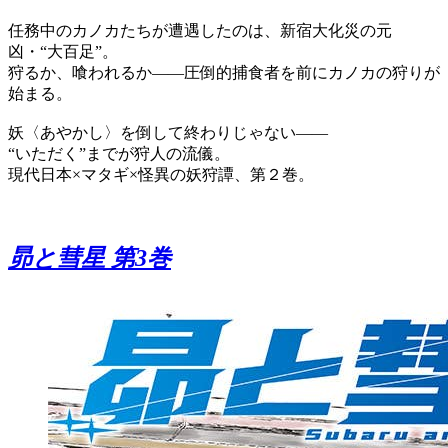
任務中のカノカたちが遭遇したのは、新宿大化災の元
凶・“大百足”。
狩るか、喰われるか――圧倒的捕食者を前にカノカの狩りが
始まる。
妖〈あやかし〉を倒して終わりじゃない――
“いただく”までが狩人の流儀。
現代日本×マタギ×怪異の妖狩譚、第２巻。
昴と彗星 第3巻