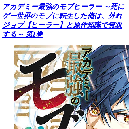
アカデミー最強のモブヒーラー ～死に
ゲー世界のモブに転生した俺は、外れ
ジョブ【ヒーラー】と原作知識で無双
する～ 第1巻