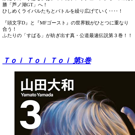
勝「芦ノ湖GT」へ！
ひしめくライバルたちとバトルを繰り広げていく‥‥！
『頭文字D』と『MFゴースト』の世界観がひとつに重なり
合う！
ふたりの「すばる」が紡ぎ出す真・公道最速伝説第３巻！！
Ｔｏｉ Ｔｏｉ Ｔｏｉ 第3巻