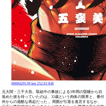
0000429139.jpg
252.63 KB
元大関・三千大吾。取組中の事故による3年間の昏睡から目
覚めた彼を待っていたのは、32歳という肉体の限界と、番付
外からの過酷な再起だった 。周囲が引退を進言するなか、