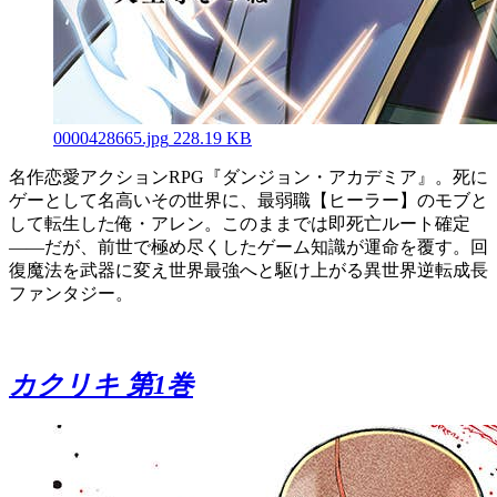
0000428665.jpg
228.19 KB
名作恋愛アクションRPG『ダンジョン・アカデミア』。死に
ゲーとして名高いその世界に、最弱職【ヒーラー】のモブと
して転生した俺・アレン。このままでは即死亡ルート確定
――だが、前世で極め尽くしたゲーム知識が運命を覆す。回
復魔法を武器に変え世界最強へと駆け上がる異世界逆転成長
ファンタジー。
カクリキ 第1巻