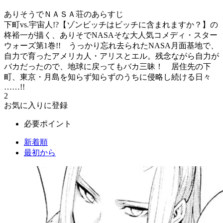
ありそうでＮＡＳＡ荘のあらすじ
下町vs.宇宙人!?【ゾンビッチはビッチに含まれますか？】の
柊裕一が描く、ありそでNASAそな大人気コメディ・スター
ウォーズ第1巻!! うっかり忘れ去られたNASA月面基地で、
自力で育ったアメリカ人・アリスとエル。残念ながら自力が
バカだったので、地球に戻ってもバカ三昧！ 居住先の下
町、東京・月島を知らず知らずのうちに侵略し続ける日々
……!!
2
お気に入りに登録
必要ポイント
新着順
最初から