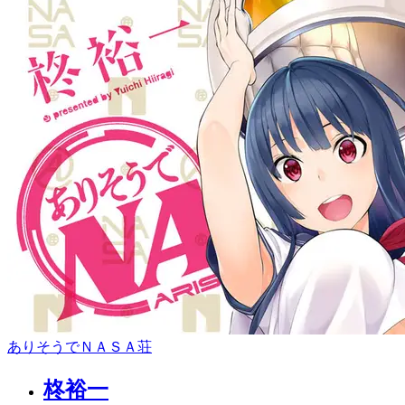
ありそうでＮＡＳＡ荘
柊裕一