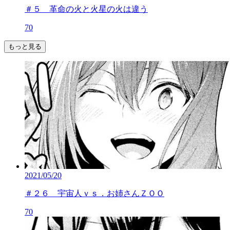
＃５ 革命の火と火星の火は違う
70
もっと見る
2021/05/20
＃２６ 宇宙人ｖｓ．お姉さんＺＯＯ
70