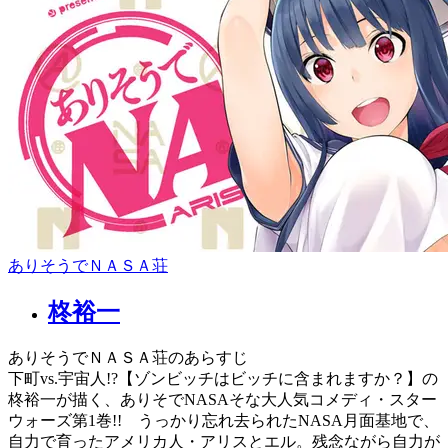
ありそうでＮＡＳＡ荘
柊裕一
ありそうでＮＡＳＡ荘のあらすじ
下町vs.宇宙人!?【ゾンビッチはビッチに含まれますか？】の
柊裕一が描く、ありそでNASAそな大人気コメディ・スター
ウォーズ第1巻!! うっかり忘れ去られたNASA月面基地で、
自力で育ったアメリカ人・アリスとエル。残念ながら自力が