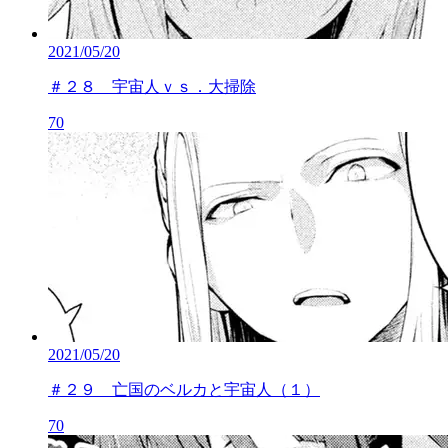
2021/05/20
＃２８ 宇宙人ｖｓ．大掃除
70
2021/05/20
＃２９ 亡国のベルカと宇宙人（１）
70