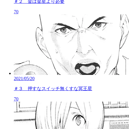
＃２ 金は金星より必要
70
2021/05/20
＃３ 押すなスイッチ無くすな冥王星
70