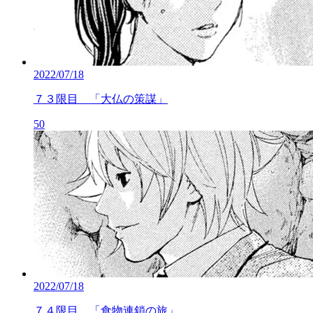
2022/07/18
７３限目 「大仏の策謀」
50
2022/07/18
７４限目 「食物連鎖の旅」