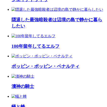
隠退した最強暗殺者は辺境の島で静かに暮ら
したい
100年留年してるエルフ
ポッピン・ポッピン・ペナルティ
瀆神の騎士
蟻と蜂