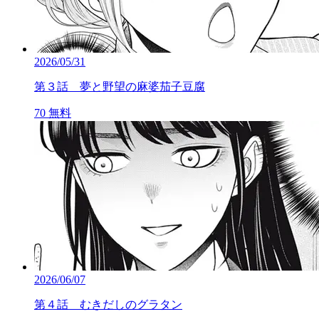
2026/05/31
第３話 夢と野望の麻婆茄子豆腐
70
無料
2026/06/07
第４話 むきだしのグラタン