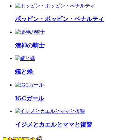
ポッピン・ポッピン・ペナルティ
瀆神の騎士
蟻と蜂
IGCガール
イジメとカエルとママと復讐