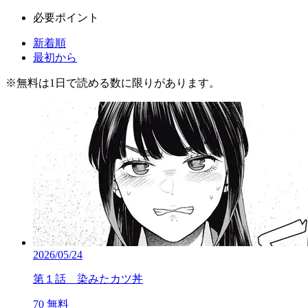
必要ポイント
新着順
最初から
※
無料
は1日で読める数に限りがあります。
2026/05/24
第１話 染みたカツ丼
70
無料