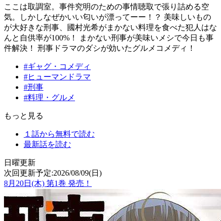
ここは取調室。事件究明のための事情聴取で張り詰める空
気。しかしなぜかいい匂いが漂ってーー！？ 美味しいもの
が大好きな刑事、國村光希がまかない料理を食べた犯人はな
んと自供率が100%！ まかない刑事が美味いメシで今日も事
件解決！ 刑事ドラマのダシが効いたグルメコメディ！
#ギャグ・コメディ
#ヒューマンドラマ
#刑事
#料理・グルメ
もっと見る
１話から無料で読む
最新話を読む
日曜更新
次回更新予定:2026/08/09(日)
8月20日(木)
第
1
巻 発売！