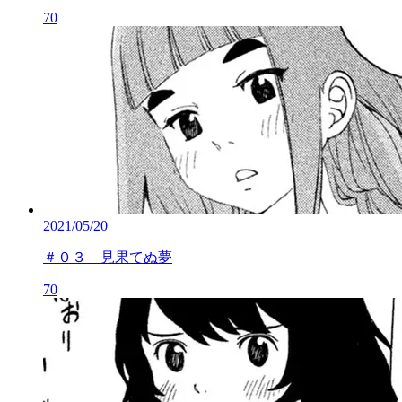
70
2021/05/20
＃０３ 見果てぬ夢
70