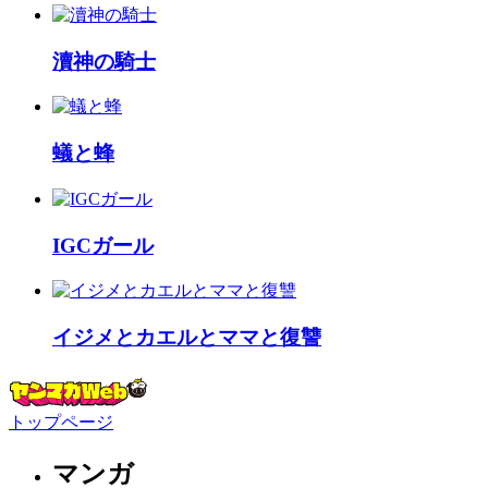
瀆神の騎士
蟻と蜂
IGCガール
イジメとカエルとママと復讐
トップページ
マンガ