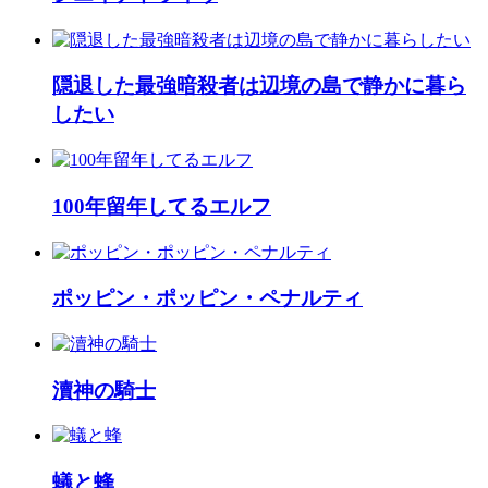
隠退した最強暗殺者は辺境の島で静かに暮ら
したい
100年留年してるエルフ
ポッピン・ポッピン・ペナルティ
瀆神の騎士
蟻と蜂