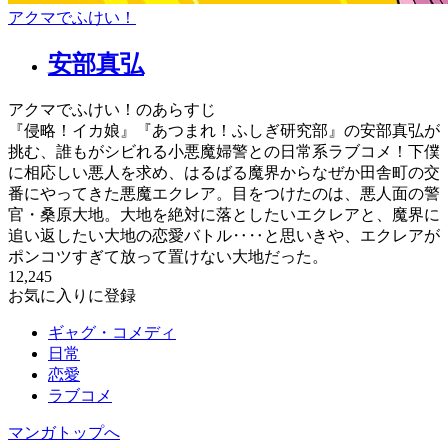
アクマでふけい！
安部真弘
アクマでふけい！のあらすじ
『侵略！イカ娘』『あつまれ！ふしぎ研究部』の安部真弘が
挑む、誰もがシビれる小悪魔婦警との日常系ラブコメ！下僕
に相応しい悪人を求め、はるばる魔界からなぜか田舎町の交
番にやってきた悪魔エクレア。目をつけたのは、悪人面の警
官・桑原大地。大地を絶対に落としたいエクレアと、魔界に
追い返したい大地の恋愛バトル‥‥と思いきや、エクレアが
ポンコツすぎて放って置けない大地だった。
12,245
お気に入りに登録
ギャグ・コメディ
日常
恋愛
ラブコメ
マンガトップへ