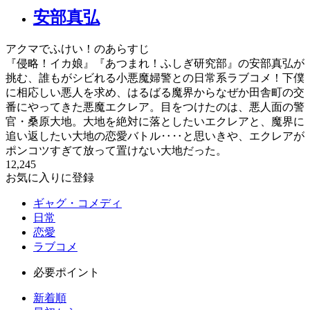
安部真弘
アクマでふけい！のあらすじ
『侵略！イカ娘』『あつまれ！ふしぎ研究部』の安部真弘が
挑む、誰もがシビれる小悪魔婦警との日常系ラブコメ！下僕
に相応しい悪人を求め、はるばる魔界からなぜか田舎町の交
番にやってきた悪魔エクレア。目をつけたのは、悪人面の警
官・桑原大地。大地を絶対に落としたいエクレアと、魔界に
追い返したい大地の恋愛バトル‥‥と思いきや、エクレアが
ポンコツすぎて放って置けない大地だった。
12,245
お気に入りに登録
ギャグ・コメディ
日常
恋愛
ラブコメ
必要ポイント
新着順