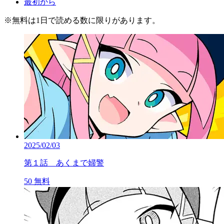
最初から
※
無料
は1日で読める数に限りがあります。
2025/02/03
第１話 あくまで婦警
50
無料