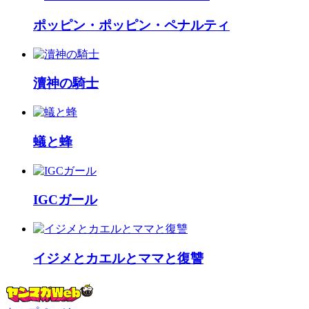
ポッピン・ポッピン・ペナルティ
瀆神の騎士
蟻と蜂
IGCガール
イジメとカエルとママと復讐