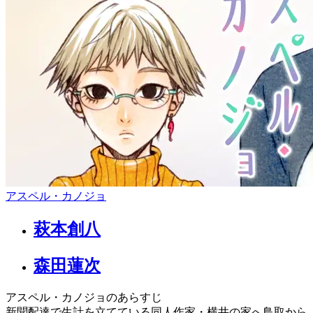
アスペル・カノジョ
萩本創八
森田蓮次
アスペル・カノジョのあらすじ
新聞配達で生計を立てている同人作家・横井の家へ鳥取から