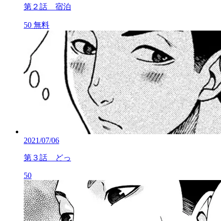
第２話 宿泊
50
無料
2021/07/06
第３話 どっ
50