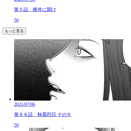
第５話 横井に聞け
50
もっと見る
2021/07/06
第９６話 秋霜烈日 その６
50