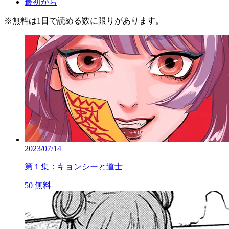
最初から
※
無料
は1日で読める数に限りがあります。
2023/07/14
第１集：キョンシーと道士
50
無料