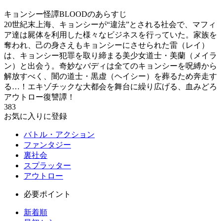
キョンシー怪譚BLOODのあらすじ
20世紀末上海、キョンシーが“違法”とされる社会で、マフィ
ア達は屍体を利用した様々なビジネスを行っていた。家族を
奪われ、己の身さえもキョンシーにさせられた雷（レイ）
は、キョンシー犯罪を取り締まる美少女道士・美蘭（メイラ
ン）と出会う。奇妙なバディは全てのキョンシーを呪縛から
解放すべく、闇の道士・黒虚（ヘイシー）を葬るため奔走す
る…！エキゾチックな大都会を舞台に繰り広げる、血みどろ
アウトロー復讐譚！
383
お気に入りに登録
バトル・アクション
ファンタジー
裏社会
スプラッター
アウトロー
必要ポイント
新着順