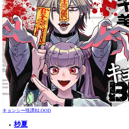
キョンシー怪譚BLOOD
杪夏