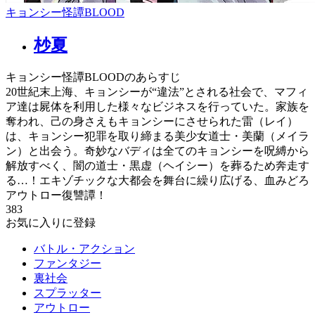
キョンシー怪譚BLOOD
杪夏
キョンシー怪譚BLOODのあらすじ
20世紀末上海、キョンシーが“違法”とされる社会で、マフィ
ア達は屍体を利用した様々なビジネスを行っていた。家族を
奪われ、己の身さえもキョンシーにさせられた雷（レイ）
は、キョンシー犯罪を取り締まる美少女道士・美蘭（メイラ
ン）と出会う。奇妙なバディは全てのキョンシーを呪縛から
解放すべく、闇の道士・黒虚（ヘイシー）を葬るため奔走す
る…！エキゾチックな大都会を舞台に繰り広げる、血みどろ
アウトロー復讐譚！
383
お気に入りに登録
バトル・アクション
ファンタジー
裏社会
スプラッター
アウトロー