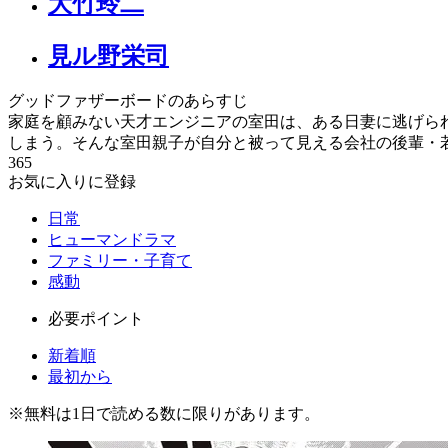
大竹玲二
見ル野栄司
グッドファザーボードのあらすじ
家庭を顧みない天才エンジニアの室田は、ある日妻に逃げら
しまう。そんな室田親子が自分と被って見える会社の後輩・
365
お気に入りに登録
日常
ヒューマンドラマ
ファミリー・子育て
感動
必要ポイント
新着順
最初から
※
無料
は1日で読める数に限りがあります。