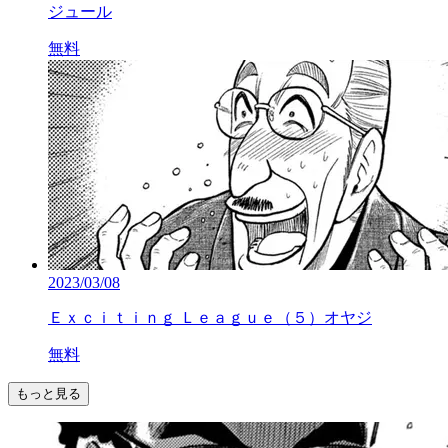
ジュール
無料
2023/03/08
Ｅｘｃｉｔｉｎｇ Ｌｅａｇｕｅ（５）オヤジ
無料
もっと見る