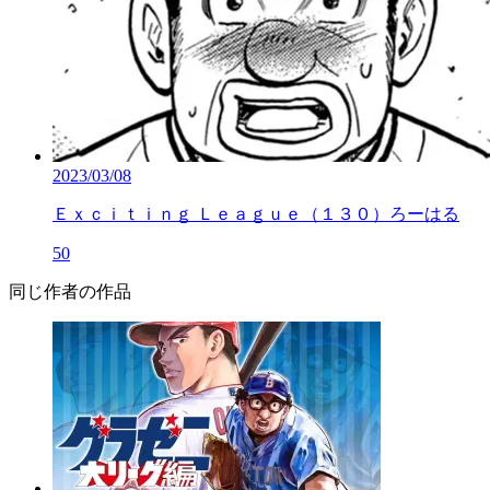
2023/03/08
Ｅｘｃｉｔｉｎｇ Ｌｅａｇｕｅ（１３０）ろーはる
50
同じ作者の作品