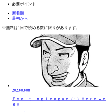
必要ポイント
新着順
最初から
※
無料
は1日で読める数に限りがあります。
2023/03/08
Ｅｘｃｉｔｉｎｇ Ｌｅａｇｕｅ（１）Ｈｅｒｅ ｗｅ
ｇｏ！