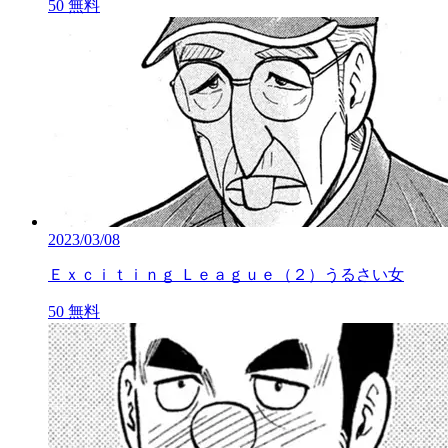
50
無料
2023/03/08
Ｅｘｃｉｔｉｎｇ Ｌｅａｇｕｅ（２）うるさい女
50
無料