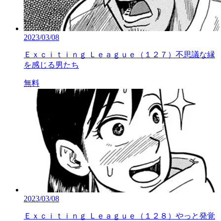
2023/03/08
Ｅｘｃｉｔｉｎｇ Ｌｅａｇｕｅ（１２７）不思議な縁
を感じる男たち
無料
2023/03/08
Ｅｘｃｉｔｉｎｇ Ｌｅａｇｕｅ（１２８）やっと発覚