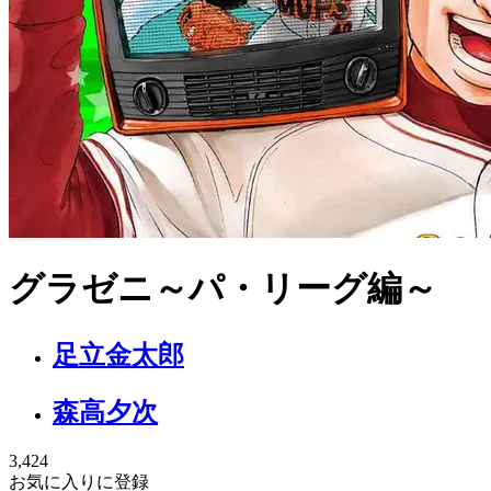
グラゼニ～パ・リーグ編～
足立金太郎
森高夕次
3,424
お気に入りに登録