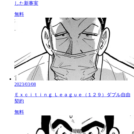
した新事実
無料
2023/03/08
Ｅｘｃｉｔｉｎｇ Ｌｅａｇｕｅ（１２９）ダブル自由
契約
無料