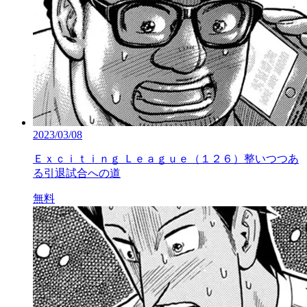
2023/03/08
Ｅｘｃｉｔｉｎｇ Ｌｅａｇｕｅ（１２６）整いつつあ
る引退試合への道
無料