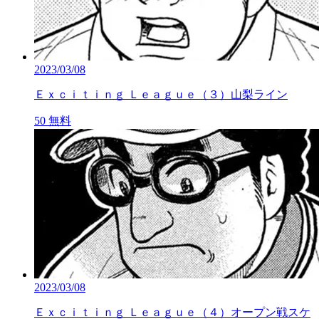
2023/03/08
Ｅｘｃｉｔｉｎｇ Ｌｅａｇｕｅ（３）山梨ライン
50
無料
2023/03/08
Ｅｘｃｉｔｉｎｇ Ｌｅａｇｕｅ（４）オープン戦スケ