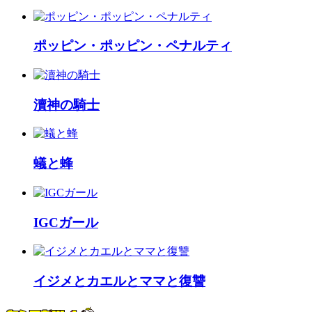
ポッピン・ポッピン・ペナルティ
瀆神の騎士
蟻と蜂
IGCガール
イジメとカエルとママと復讐