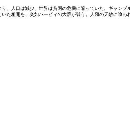
”により、人口は減少、世界は貧困の危機に陥っていた。ギャン
ていた粗開を、突如ハーピィの大群が襲う。人類の天敵に喰われ