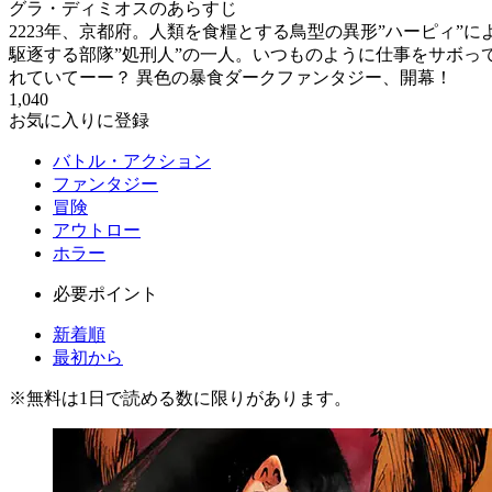
グラ・ディミオスのあらすじ
2223年、京都府。人類を食糧とする鳥型の異形”ハーピィ
駆逐する部隊”処刑人”の一人。いつものように仕事をサボっ
れていてーー？ 異色の暴食ダークファンタジー、開幕！
1,040
お気に入りに登録
バトル・アクション
ファンタジー
冒険
アウトロー
ホラー
必要ポイント
新着順
最初から
※
無料
は1日で読める数に限りがあります。