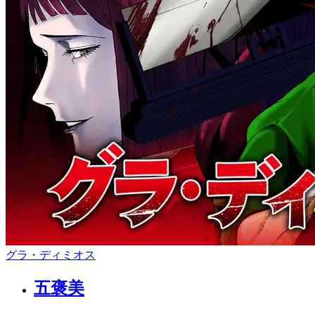
グラ・ディミオス
五褒美