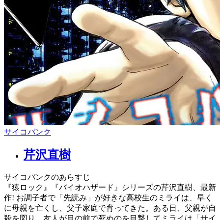
サイコバンク
芹沢直樹
サイコバンクのあらすじ
『猿ロック』『バイオハザード』シリーズの芹沢直樹、最新
作! お調子者で「先読み」が好きな高校生のミライは、早く
に母親を亡くし、父子家庭で育ってきた。ある日、父親が自
殺を図り、友人が目の前で死ぬのを目撃してミライは「サイ