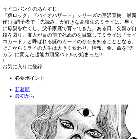
サイコバンクのあらすじ
『猿ロック』『バイオハザード』シリーズの芹沢直樹、最新
作! お調子者で「先読み」が好きな高校生のミライは、早く
に母親を亡くし、父子家庭で育ってきた。ある日、父親が自
殺を図り、友人が目の前で死ぬのを目撃してミライは「サイ
コカード」と呼ばれる謎のカードの存在を知ることとなる。
そこからミライの人生は大きく変わり、情報、金、命を“チ
カラ”に変えた超能力頭脳バトルが始まった!!
1
お気に入りに登録
必要ポイント
新着順
最初から