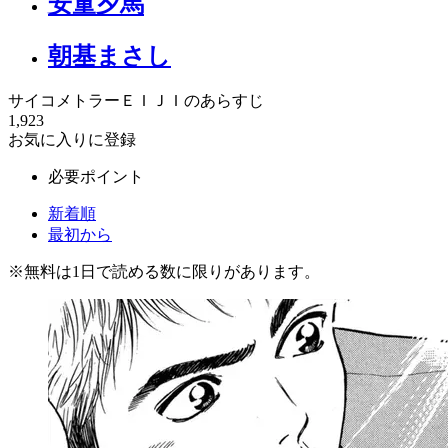
安童夕馬
朝基まさし
サイコメトラーＥＩＪＩのあらすじ
1,923
お気に入りに登録
必要ポイント
新着順
最初から
※
無料
は1日で読める数に限りがあります。