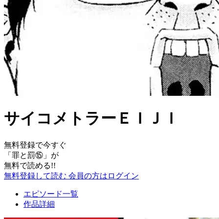
サイコメトラーＥＩＪＩ
無料登録で今すぐ
「
罪と罰⑮
」が
無料で読める!!
無料登録して読む
会員の方はログイン
エピソード一覧
作品詳細