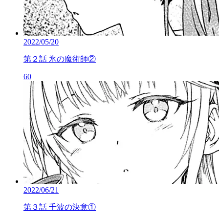
2022/05/20
第２話 氷の魔術師②
60
2022/06/21
第３話 千波の決意①