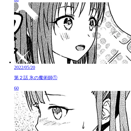
2022/05/20
第２話 氷の魔術師①
60