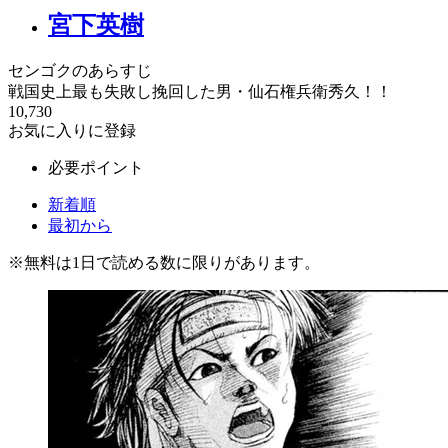
宮下英樹
センゴクのあらすじ
戦国史上最も失敗し挽回した男・仙石権兵衛秀久！！
10,730
お気に入りに登録
必要ポイント
新着順
最初から
※
無料
は1日で読める数に限りがあります。