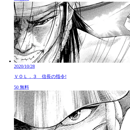
2020/10/28
ＶＯＬ．３ 信長の指令!
50
無料