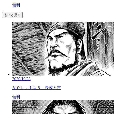
無料
もっと見る
2020/10/28
ＶＯＬ．１４５ 長政と市
無料