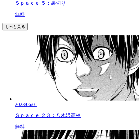
Ｓｐａｃｅ ５：裏切り
無料
もっと見る
2023/06/01
Ｓｐａｃｅ ２３：八木沢高校
無料