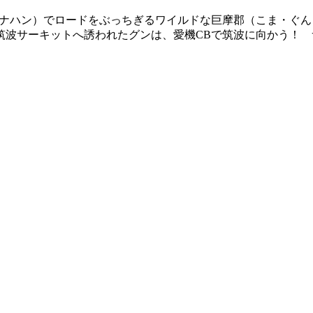
（ナナハン）でロードをぶっちぎるワイルドな巨摩郡（こま・ぐん
筑波サーキットへ誘われたグンは、愛機CBで筑波に向かう！