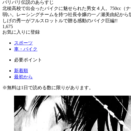
バリバリ伝説のあらすじ
北稜高校で出会ったバイクに魅せられた男女４人。750cc
弱い。レーシングチームを持つ社長令嬢の一ノ瀬美由紀から
しげの秀一がフルスロットルで贈る感動のバイク巨編!!
1,675
お気に入りに登録
スポーツ
車・バイク
必要ポイント
新着順
最初から
※
無料
は1日で読める数に限りがあります。