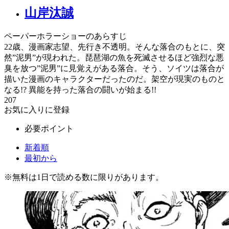
山岸汰誠
ペーパーホラーショーのあらすじ
22歳、漫画家志望、先行き不透明。そんな落合のもとに、突
然”泥男”が現われた。琵琶湖の魚を死滅させるほど強烈な悪
臭を放つ”泥男”に見覚えがある落合。そう、ソイツは落合が
描いた漫画のキャラクターだったのだ。架空が現実のものと
なる!? 異能を持った落合の闘いが始まる!!
207
お気に入りに登録
必要ポイント
新着順
最初から
※
無料
は1日で読める数に限りがあります。