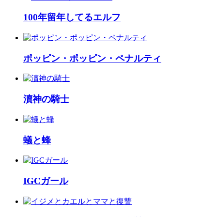
100年留年してるエルフ
ポッピン・ポッピン・ペナルティ
瀆神の騎士
蟻と蜂
IGCガール