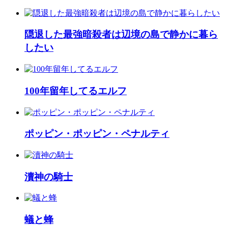
隠退した最強暗殺者は辺境の島で静かに暮ら
したい
100年留年してるエルフ
ポッピン・ポッピン・ペナルティ
瀆神の騎士
蟻と蜂