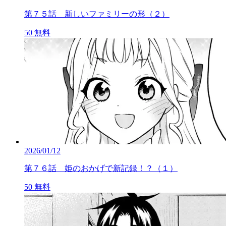
第７５話 新しいファミリーの形（２）
50
無料
2026/01/12
第７６話 姫のおかげで新記録！？（１）
50
無料