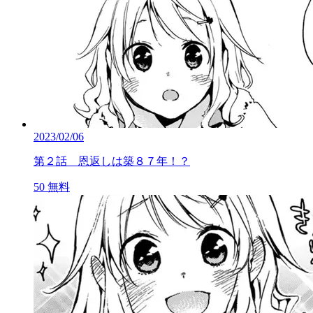
2023/02/06
第２話 恩返しは築８７年！？
50
無料