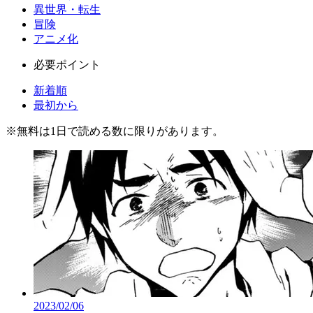
異世界・転生
冒険
アニメ化
必要ポイント
新着順
最初から
※
無料
は1日で読める数に限りがあります。
2023/02/06