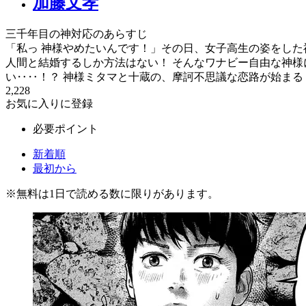
加藤文孝
三千年目の神対応のあらすじ
「私っ 神様やめたいんです！」その日、女子高生の姿をし
人間と結婚するしか方法はない！ そんなワナビー自由な神
い‥‥！？ 神様ミタマと十蔵の、摩訶不思議な恋路が始まる
2,228
お気に入りに登録
必要ポイント
新着順
最初から
※
無料
は1日で読める数に限りがあります。