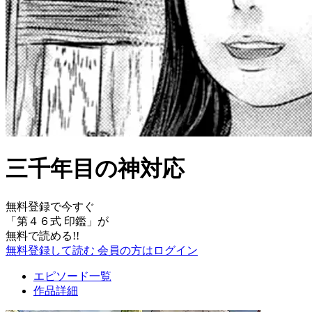
三千年目の神対応
無料登録で今すぐ
「
第４６式 印鑑
」が
無料で読める!!
無料登録して読む
会員の方はログイン
エピソード一覧
作品詳細