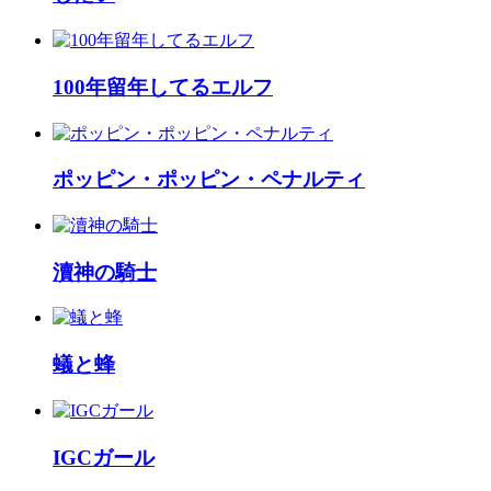
100年留年してるエルフ
ポッピン・ポッピン・ペナルティ
瀆神の騎士
蟻と蜂
IGCガール