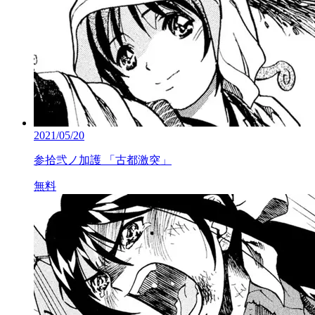
2021/05/20
参拾弐ノ加護 「古都激突」
無料