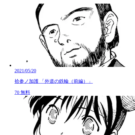
2021/05/20
拾参ノ加護 「外道の鉄輪（前編）」
70
無料