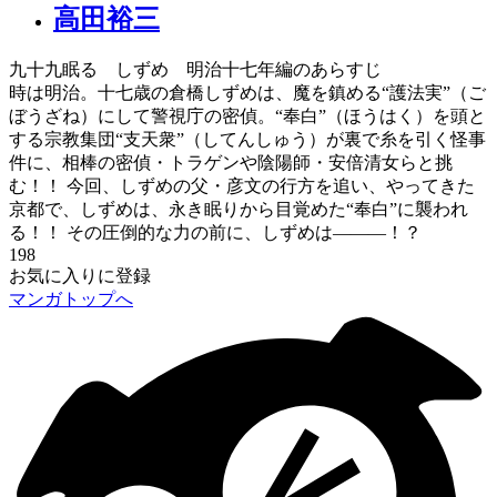
高田裕三
九十九眠る しずめ 明治十七年編のあらすじ
時は明治。十七歳の倉橋しずめは、魔を鎮める“護法実”（ご
ぼうざね）にして警視庁の密偵。“奉白”（ほうはく）を頭と
する宗教集団“支天衆”（してんしゅう）が裏で糸を引く怪事
件に、相棒の密偵・トラゲンや陰陽師・安倍清女らと挑
む！！ 今回、しずめの父・彦文の行方を追い、やってきた
京都で、しずめは、永き眠りから目覚めた“奉白”に襲われ
る！！ その圧倒的な力の前に、しずめは―――！？
198
お気に入りに登録
マンガトップへ