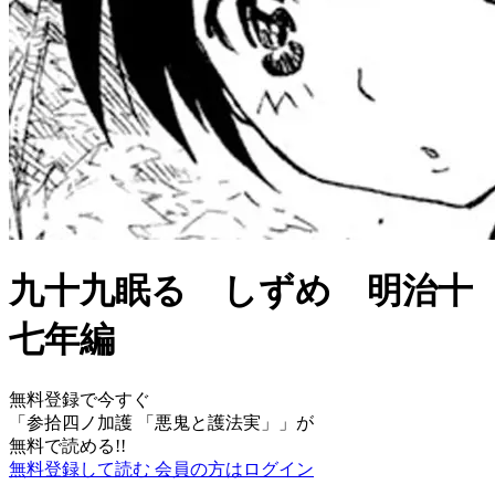
九十九眠る しずめ 明治十
七年編
無料登録で今すぐ
「
参拾四ノ加護 「悪鬼と護法実」
」が
無料で読める!!
無料登録して読む
会員の方はログイン