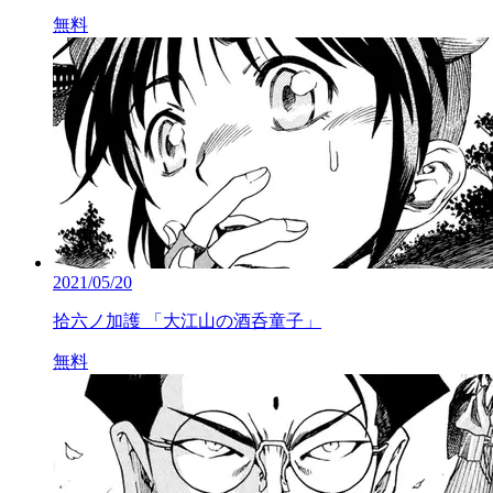
無料
2021/05/20
拾六ノ加護 「大江山の酒呑童子」
無料