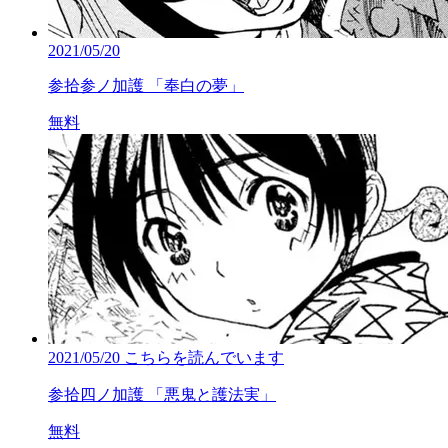
2021/05/20
参拾参ノ加護 「奉白の夢」
無料
2021/05/20
こちらを読んでいます
参拾四ノ加護 「悪鬼と護法実」
無料