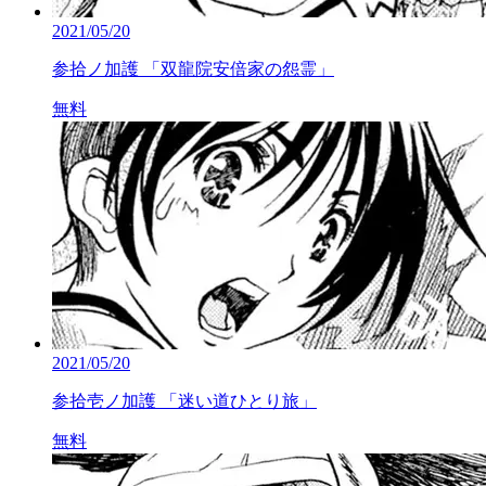
2021/05/20
参拾ノ加護 「双龍院安倍家の怨霊」
無料
2021/05/20
参拾壱ノ加護 「迷い道ひとり旅」
無料