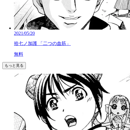
2021/05/20
拾七ノ加護 「二つの血筋」
無料
もっと見る