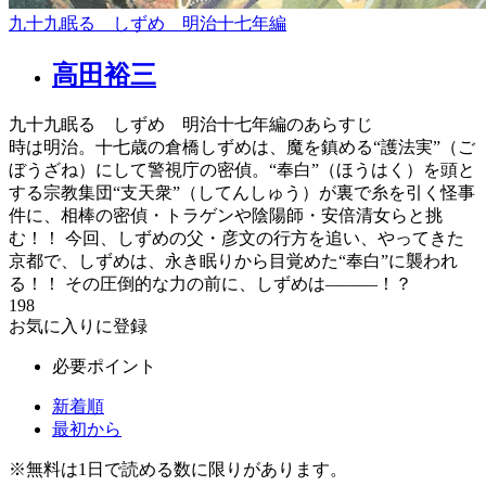
九十九眠る しずめ 明治十七年編
高田裕三
九十九眠る しずめ 明治十七年編のあらすじ
時は明治。十七歳の倉橋しずめは、魔を鎮める“護法実”（ご
ぼうざね）にして警視庁の密偵。“奉白”（ほうはく）を頭と
する宗教集団“支天衆”（してんしゅう）が裏で糸を引く怪事
件に、相棒の密偵・トラゲンや陰陽師・安倍清女らと挑
む！！ 今回、しずめの父・彦文の行方を追い、やってきた
京都で、しずめは、永き眠りから目覚めた“奉白”に襲われ
る！！ その圧倒的な力の前に、しずめは―――！？
198
お気に入りに登録
必要ポイント
新着順
最初から
※
無料
は1日で読める数に限りがあります。