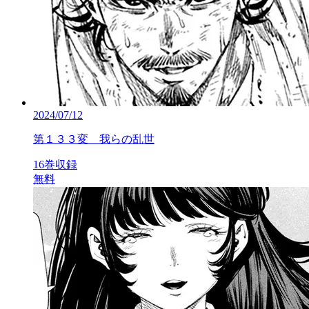
2024/07/12
第１３３変 我らの乱世
16巻収録
無料