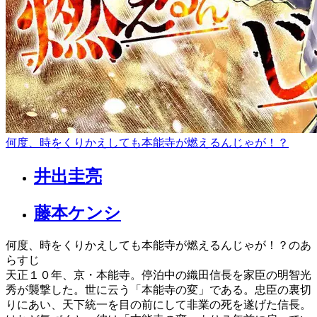
何度、時をくりかえしても本能寺が燃えるんじゃが！？
井出圭亮
藤本ケンシ
何度、時をくりかえしても本能寺が燃えるんじゃが！？のあ
らすじ
天正１０年、京・本能寺。停泊中の織田信長を家臣の明智光
秀が襲撃した。世に云う「本能寺の変」である。忠臣の裏切
りにあい、天下統一を目の前にして非業の死を遂げた信長。