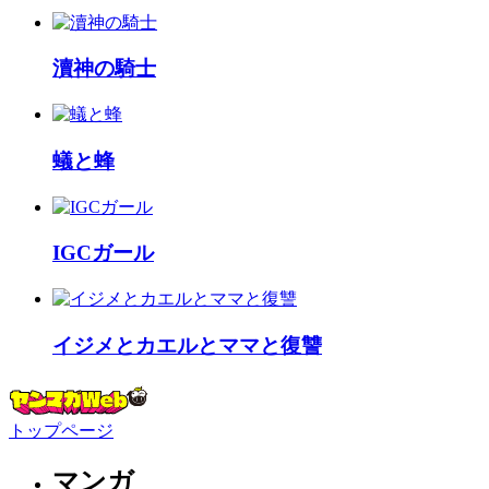
瀆神の騎士
蟻と蜂
IGCガール
イジメとカエルとママと復讐
トップページ
マンガ