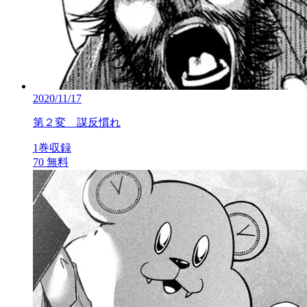
2020/11/17
第２変 謀反慣れ
1巻収録
70
無料