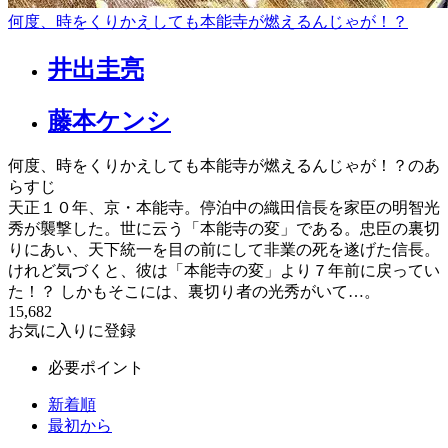
何度、時をくりかえしても本能寺が燃えるんじゃが！？
井出圭亮
藤本ケンシ
何度、時をくりかえしても本能寺が燃えるんじゃが！？のあ
らすじ
天正１０年、京・本能寺。停泊中の織田信長を家臣の明智光
秀が襲撃した。世に云う「本能寺の変」である。忠臣の裏切
りにあい、天下統一を目の前にして非業の死を遂げた信長。
けれど気づくと、彼は「本能寺の変」より７年前に戻ってい
た！？ しかもそこには、裏切り者の光秀がいて…。
15,682
お気に入りに登録
必要ポイント
新着順
最初から