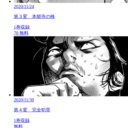
2020/11/24
第３変 本能寺の検
1巻収録
70
無料
2020/11/30
第４変 完全犯罪
1巻収録
無料