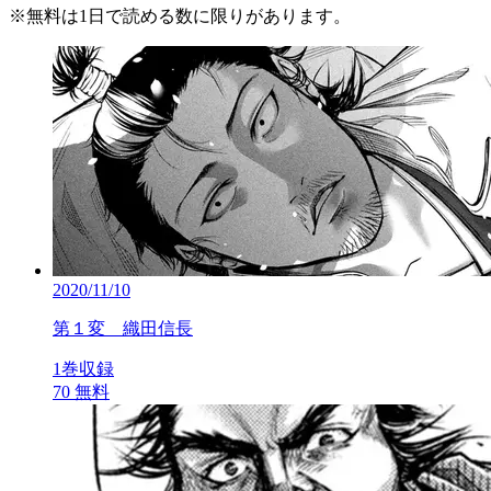
※
無料
は1日で読める数に限りがあります。
2020/11/10
第１変 織田信長
1巻収録
70
無料