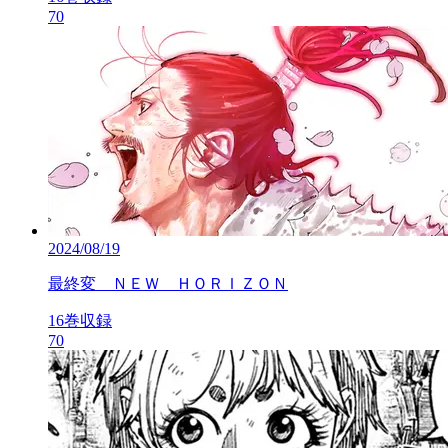
70
2024/08/19
最終変 ＮＥＷ ＨＯＲＩＺＯＮ
16巻収録
70